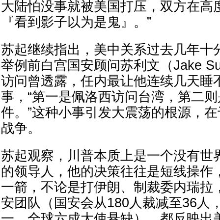
大陆怕没事就被美国打压，双方在高
『看到影子以为是鬼』。”
苏起继续指出，美中关系过去几年十
举例前白宫国安顾问苏利文（Jake Sul
访问曾透露，任内最让他连续几天睡
事，“第一是佩洛西访问台湾，第二则
件。”这种小事引发大震荡的根源，
战争。
苏起观察，川普本质上是一个没有世
的领导人，他的决策往往是短线操作
一箭，不论是打伊朗、制裁委内瑞拉
安团队（国安会从180人裁减至36人
一，全球六成大使悬缺），都反映出