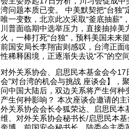
会主委苏起17日分析，川习会促成中
湾问题本质已变。 中美默契把“台独
唯一变数，北京此次采取“釜底抽薪”
川普面临期中选举压力，直接抽掉美方
火，一棒打死“台独”，预料美国未来
前国安局长李翔宙则感叹，台湾正面
性稀释困境，正逐渐失去说“不”的空
对外关系协会、启思民本基金会今17日
会”对台湾的机会与挑战 座谈会】，
问中国大陆后，双边关系将产生何种
产生何种影响？ 本次座谈会邀请的
外关系协会会长令狐荣达、启思民本
维、对外关系协会秘书长/启思民本
奎博、前国安会秘书长、陆委会主委