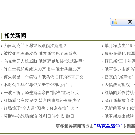
(0)
相关新闻
为何乌克兰不愿继续跟俄罗斯混？
单月净流失116
被按死的黑海攻势 俄罗斯恨死了马斯克
局势在恶化 俄
乌克兰无人机威胁 俄巡逻艇加装“笼式装甲”
顿巴斯“三十年
阵亡士兵总数或达50万 其中俄士兵超35万
俄军苏57击落乌
停火就是一个笑话！俄乌依旧打的不可开交
普京的“尾声论
不对劲？乌军导弹又击中俄核心军工厂
因惧战而拒战，
一波三折，泽连斯基亲自“批准”红场阅兵
红场阅兵仅持续
红场看台座次易位 普京的底牌还有多少？
泽连斯基放弃袭
红场惊现“全人道”阅兵：普京在怕什么？
无解的噩梦！俄
莫斯科变战场前沿 胜利日似变“防御日”
俄罗斯发出威胁
"乌克兰战争"
更多相关新闻请点击
专题