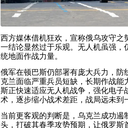
西方媒体借机狂欢，宣称俄乌攻守之
一结论显然过于乐观。无人机虽强，
统地面作战力量。
俄军在顿巴斯仍部署有庞大兵力，防
克兰面临严重兵员短缺，长期作战能
斯正快速适应无人机战争，强化电子
术，逐步缩小战术差距，战局远未到
当前更客观的判断是，乌克兰成功遏
头，打破其春季攻势预期，让俄罗斯