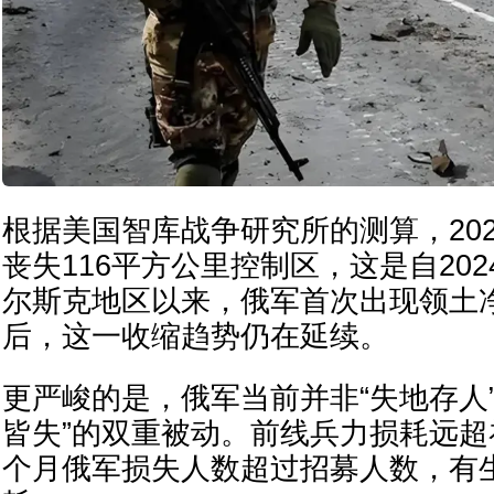
根据美国智库战争研究所的测算，202
丧失116平方公里控制区，这是自20
尔斯克地区以来，俄军首次出现领土
后，这一收缩趋势仍在延续。
更严峻的是，俄军当前并非“失地存人
皆失”的双重被动。前线兵力损耗远
个月俄军损失人数超过招募人数，有