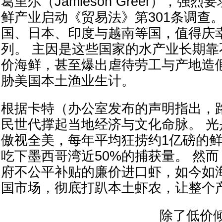
葛里尔（Jamieson Greer），强
鲜产业启动《贸易法》第301条调查
国、日本、印度与越南等国，值得庆
列。 主因是这些国家的水产业长期
价海鲜，甚至爆出虐待劳工与产地造
胁美国本土渔业生计。
根据卡特（办公室发布的声明指出，
民世代撑起当地经济与文化命脉。 
傲视全美，每年平均狂捞约1亿磅的鲜
吃下墨西哥湾近50%的捕获量。 然
府不公平补贴的廉价进口虾，如今如
国市场，彻底打趴本土虾农，让整个
除了低价