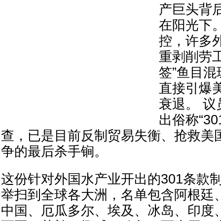
产巨头背
在阳光下
控，许多
重剥削劳
签”鱼目混
直接引爆
衰退。 
出俗称“3
查，已是目前反制贸易失衡、抢救美
争的最后杀手锏。
这份针对外国水产业开出的301条款
举扫到全球各大洲，名单包含阿根廷
中国、厄瓜多尔、埃及、冰岛、印度