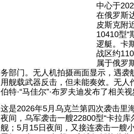
中心于20
在俄罗斯
皮斯克附
10410型
逻艇。卡
战区约11
属于俄罗
务部门。无人机拍摄画面显示，遇袭
用舰载武器反击，但未能奏效。无人
伯特·“马佳尔”·布罗夫迪发布了相关
这是2026年5月乌克兰第四次袭击里
夜间，乌军袭击一艘22800型“卡拉库
舰；5月15日夜间，又接连袭击一艘