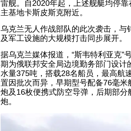
雷舰。自2020年起，上述舰艇均停
主基地卡斯皮斯克附近。
乌克兰无人作战部队的此次袭击，与
及军工设施的大规模打击同步展开。
据乌克兰媒体报道，“斯韦特利亚克”号
期为俄联邦安全局边境勤务部门设计
水量375吨，搭载28名船员，最高航
置因批次而异，早期型号配备76毫米
炮及16枚便携式防空导弹，后期部分
炮。