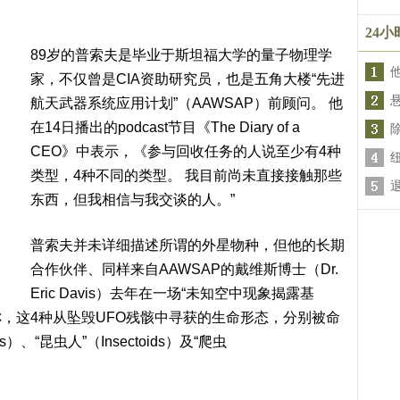
24
89岁的普索夫是毕业于斯坦福大学的量子物理学
家，不仅曾是CIA资助研究员，也是五角大楼“先进
航天武器系统应用计划”（AAWSAP）前顾问。 他
在14日播出的podcast节目《The Diary of a
CEO》中表示，《参与回收任务的人说至少有4种
类型，4种不同的类型。 我目前尚未直接接触那些
东西，但我相信与我交谈的人。”
普索夫并未详细描述所谓的外星物种，但他的长期
合作伙伴、同样来自AAWSAP的戴维斯博士（Dr.
Eric Davis）去年在一场“未知空中现象揭露基
）会议上宣称，这4种从坠毁UFO残骸中寻获的生命形态，分别被命
s）、“昆虫人”（Insectoids）及“爬虫