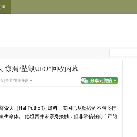
论坛
 惊揭“坠毁UFO”回收内幕
论 |
查看/发表评论
夫（Hal Puthoff）爆料，美国已从坠毁的不明飞行
外星生命体。 他坦言并未亲身接触，但非常信任向自己透