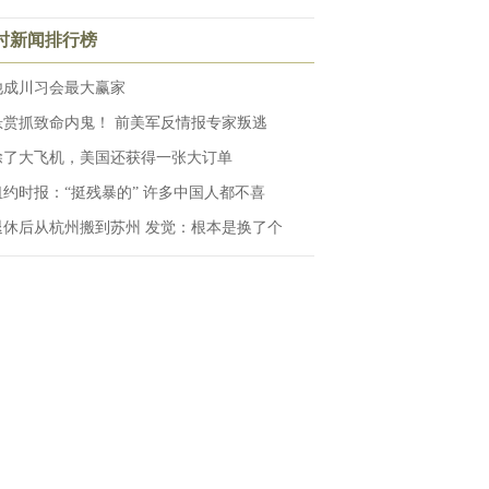
小时新闻排行榜
他成川习会最大赢家
悬赏抓致命内鬼！ 前美军反情报专家叛逃
除了大飞机，美国还获得一张大订单
纽约时报：“挺残暴的” 许多中国人都不喜
退休后从杭州搬到苏州 发觉：根本是换了个