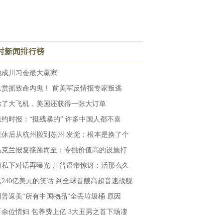
小时新闻排行榜
他成川习会最大赢家
悬赏抓致命内鬼！ 前美军反情报专家叛逃
除了大飞机，美国还获得一张大订单
纽约时报：“挺残暴的” 许多中国人都不喜
退休后从杭州搬到苏州 发觉：根本是换了个
乌克兰报复接踵而至：专挑价值高的设施打
习私下对话再曝光 川普语带惊讶：活那么久
从240亿美元的笑话 到全球首艘高超音速战舰
川普返美“所有中国物品”全丢垃圾桶 原因
百余位情妇 包养费上亿 3大丑男之首下场凄