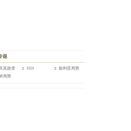
专题
耳其政变
2
ISIS
3
叙利亚局势
鲜局势