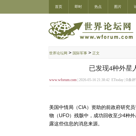
首页
即时
热点
图片
>
>
世界论坛网
国际军事
正文
已发现4种外星人
www.wforum.com
| 2026-05-16 21:38:42 ETtoday |
0
条评
美国中情局（CIA）资助的前政府研究员普索
物（UFO）残骸中，成功回收至少4种
露这些信息的消息来源。