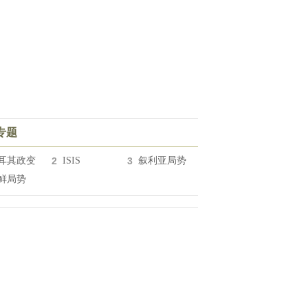
专题
耳其政变
2
ISIS
3
叙利亚局势
鲜局势