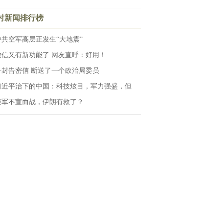
小时新闻排行榜
中共空军高层正发生“大地震”
微信又有新功能了 网友直呼：好用！
一封告密信 断送了一个政治局委员
习近平治下的中国：科技炫目，军力强盛，但
美军不宣而战，伊朗有救了？