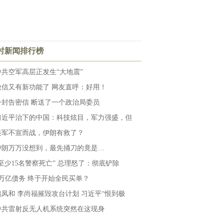
小时新闻排行榜
中共空军高层正发生“大地震”
微信又有新功能了 网友直呼：好用！
一封告密信 断送了一个政治局委员
习近平治下的中国：科技炫目，军力强盛，但
美军不宣而战，伊朗有救了？
伊朗万万没想到，最先捅刀的竟是…
“至少15名警察死亡” 总理怒了：彻底铲除
6万亿债务 终于开始全民买单？
魏凤和 李尚福摧毁攻台计划 习近平“恨到极
中共雷射反无人机系统突然在这现身