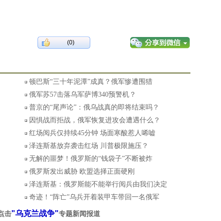
(0)
顿巴斯“三十年泥潭”成真？俄军惨遭围猎
俄军苏57击落乌军萨博340预警机？
普京的“尾声论”：俄乌战真的即将结束吗？
因惧战而拒战，俄军恢复进攻会遭遇什么？
红场阅兵仅持续45分钟 场面寒酸惹人唏嘘
泽连斯基放弃袭击红场 川普极限施压？
无解的噩梦！俄罗斯的“钱袋子”不断被炸
俄罗斯发出威胁 欧盟选择正面硬刚
泽连斯基：俄罗斯能不能举行阅兵由我们决定
奇迹！“阵亡”乌兵开着装甲车带回一名俄军
"乌克兰战争"
点击
专题新闻报道