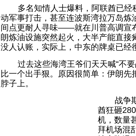
多名知情人士爆料，阿联酋已经秘
动军事打击，甚至连波斯湾拉万岛炼
间点更耐人寻味——就在川普高调宣布
朗炼油设施突然起火，大半产能直接
没人认账，实际上，中东的牌桌已经
过去这些海湾王爷们天天喊“不要战
比一个出手狠。原因很简单：伊朗先
脖子上。
战争期
酋狂砸28
机，数量
拜机场混