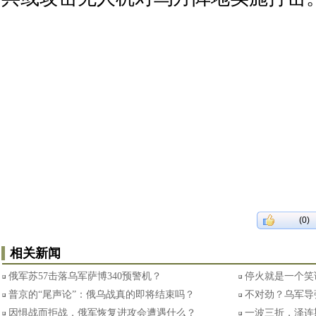
(0)
相关新闻
俄军苏57击落乌军萨博340预警机？
停火就是一个笑
普京的“尾声论”：俄乌战真的即将结束吗？
不对劲？乌军导
因惧战而拒战，俄军恢复进攻会遭遇什么？
一波三折，泽连