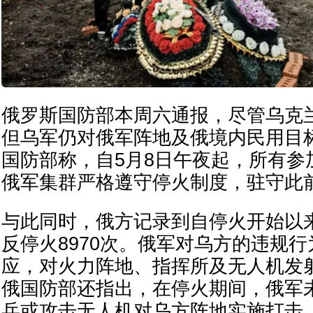
俄罗斯国防部本周六通报，尽管乌克
但乌军仍对俄军阵地及俄境内民用目
国防部称，自5月8日午夜起，所有参
俄军集群严格遵守停火制度，驻守此
与此同时，俄方记录到自停火开始以
反停火8970次。俄军对乌方的违规
应，对火力阵地、指挥所及无人机发
俄国防部还指出，在停火期间，俄军
兵或攻击无人机对乌方阵地实施打击