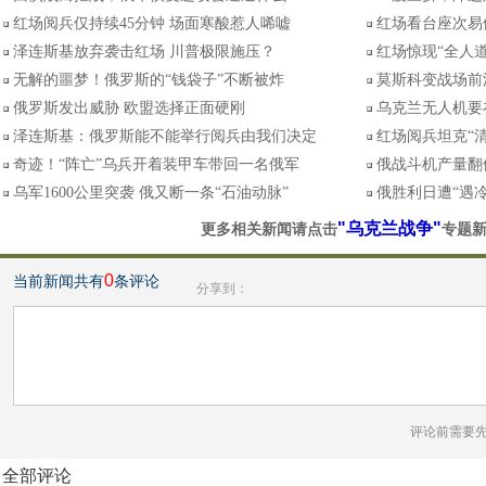
红场阅兵仅持续45分钟 场面寒酸惹人唏嘘
红场看台座次易
泽连斯基放弃袭击红场 川普极限施压？
红场惊现“全人
无解的噩梦！俄罗斯的“钱袋子”不断被炸
莫斯科变战场前
俄罗斯发出威胁 欧盟选择正面硬刚
乌克兰无人机要
泽连斯基：俄罗斯能不能举行阅兵由我们决定
红场阅兵坦克“
奇迹！“阵亡”乌兵开着装甲车带回一名俄军
俄战斗机产量翻
乌军1600公里突袭 俄又断一条“石油动脉”
俄胜利日遭“遇
"乌克兰战争"
更多相关新闻请点击
专题
0
当前新闻共有
条评论
分享到：
评论前需要
全部评论