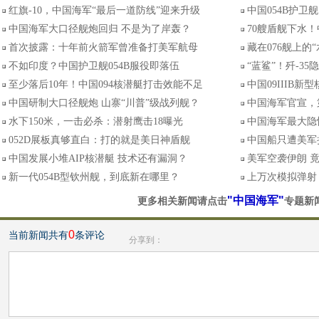
红旗-10，中国海军“最后一道防线”迎来升级
中国054B护卫
中国海军大口径舰炮回归 不是为了岸轰？
70艘盾舰下水！
首次披露：十年前火箭军曾准备打美军航母
藏在076舰上的
不如印度？中国护卫舰054B服役即落伍
“蓝鲨”！歼-3
至少落后10年！中国094核潜艇打击效能不足
中国09IIIB
中国研制大口径舰炮 山寨“川普”级战列舰？
中国海军官宣，
水下150米，一击必杀：潜射鹰击18曝光
中国海军最大隐
052D展板真够直白：打的就是美日神盾舰
中国船只遭美军
中国发展小堆AIP核潜艇 技术还有漏洞？
美军空袭伊朗 
新一代054B型钦州舰，到底新在哪里？
上万次模拟弹射
"中国海军"
更多相关新闻请点击
专题新
0
当前新闻共有
条评论
分享到：