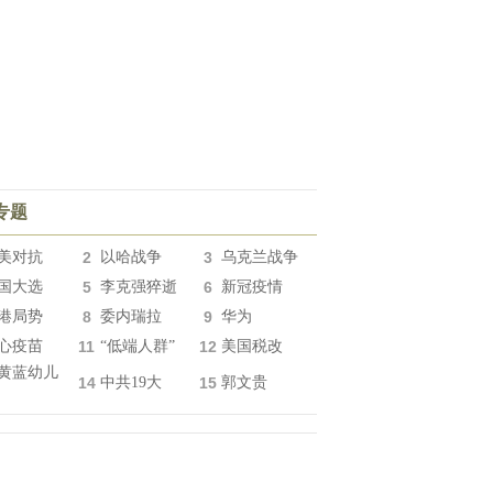
专题
美对抗
2
以哈战争
3
乌克兰战争
国大选
5
李克强猝逝
6
新冠疫情
港局势
8
委内瑞拉
9
华为
心疫苗
11
“低端人群”
12
美国税改
黄蓝幼儿
14
中共19大
15
郭文贵