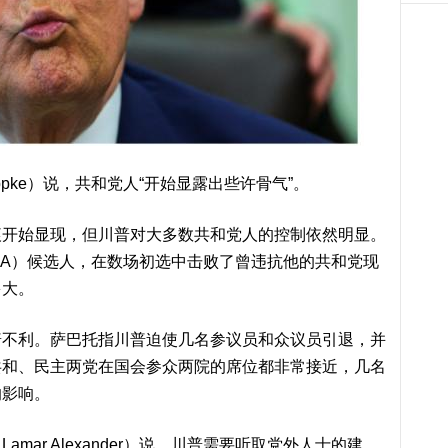
ppke）说，共和党人“开始显露出些许骨气”。
痕开始显现，但川普对大多数共和党人的控制依然明显。
AGA）候选人，在数场初选中击败了曾违抗他的共和党现
多大。
普不利。萨巴托指川普迫使几名参议员和众议员引退，并
共和、民主两党在国会参众两院的席位都非常接近，几名
的影响。
ar Alexander）说，川普需要听取党外人士的建