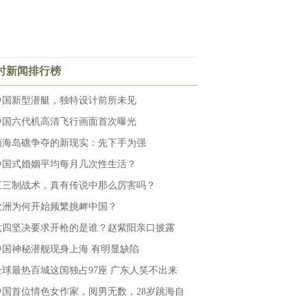
小时新闻排行榜
中国新型潜艇，独特设计前所未见
中国六代机高清飞行画面首次曝光
南海岛礁争夺的新现实：先下手为强
中国式婚姻平均每月几次性生活？
三三制战术，真有传说中那么厉害吗？
欧洲为何开始频繁挑衅中国？
六四坚决要求开枪的是谁？赵紫阳亲口披露
中国神秘潜舰现身上海 有明显缺陷
全球最热百城这国独占97座 广东人笑不出来
中国首位情色女作家，阅男无数，28岁跳海自