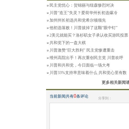
民主党忧心：贺锦丽与纽森惨烈对决
川普“造王”失灵？爱荷华州长初选爆冷
加州州长初选共和党希尔顿领先
他初选落败！川普拔掉了这颗“眼中钉”
2美元就能买？洛杉矶女子承认收买游民投票
共和党下的一盘大棋
川普激赞“巨大胜利” 民主党惨遭重击
维州高院出手！再次重创民主党 川普欢呼
川普和共和党，今日面临一场大考
川普33%支持率意味着什么 共和党心里有数
更多相关新闻
0
当前新闻共有
条评论
分享到：