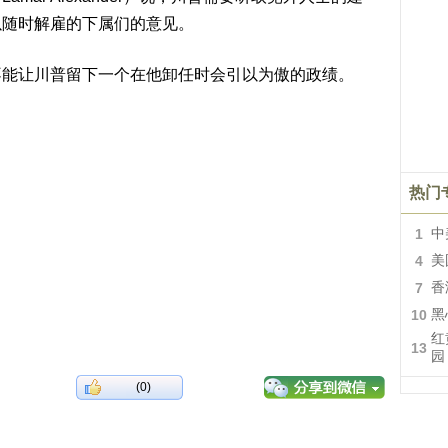
以随时解雇的下属们的意见。
不能让川普留下一个在他卸任时会引以为傲的政绩。
热门
1
中
4
美
7
香
10
黑
红
13
园
(0)