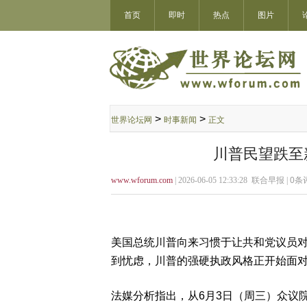
首页
即时
热点
图片
>
>
世界论坛网
时事新闻
正文
川普民望跌至
www.wforum.com
| 2026-06-05 12:33:28 联合早报 |
0
条评
美国总统川普向来习惯于让共和党议员
到忧虑，川普的强硬执政风格正开始面
法媒分析指出，从6月3日（周三）众议