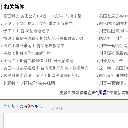
相关新闻
画面曝光 美国公布161份UFO文件 “前所未见”
美国首度公布UF
突发：美国公布UFO文件 重要细节曝光
白宫内部爆路线
惨了！ 川普 喊错老婆名字
川普贴图 嘲讽
快讯！贸易法庭裁定川普新全球关税政策无效
路透社：川普正
给卢比奥出难题 川普又批评教宗了
川普一句话引爆
突发！川普叫停“自由行动”
川普深夜最新表
美海关：川普关税最快5月12日开始退还
川普孙女：全世
美国中期选举逼近 川普表现到底如何？数据曝光
这一晚，美国总
选民对总统遇刺无感了？川普民调再创新低
白宫发1小时视频
贝森特：“川习会”不会再延期
川普再获新绰号
"川普"
更多相关新闻请点击
专题新闻
0
当前新闻共有
条评论
分享到：