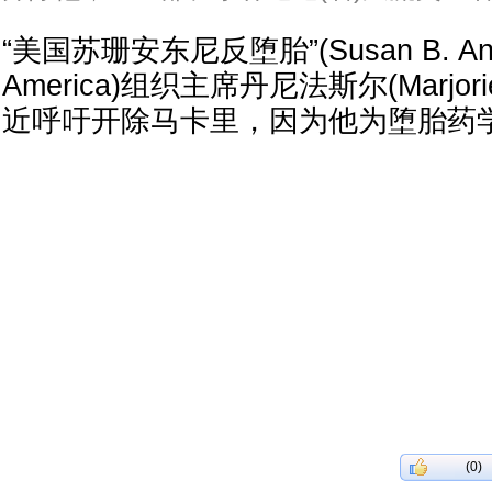
“美国苏珊安东尼反堕胎”(Susan B. Antho
America)组织主席丹尼法斯尔(Marjorie 
近呼吁开除马卡里，因为他为堕胎药
(0)