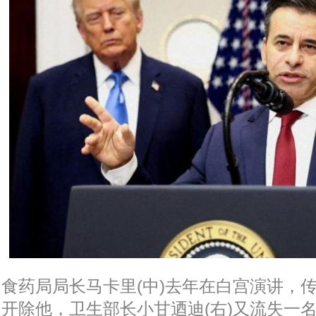
食药局局长马卡里(中)去年在白宫演讲，传
开除他，卫生部长小甘迺迪(右)又流失一名