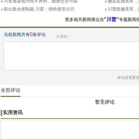
川普透露他为何不养狗，顺便挖苦中国
撤走驻德美军，
祭出新全面制裁 川普：很快接管古巴
川普怒撤美军，
"川普"
更多相关新闻请点击
专题新闻
0
当前新闻共有
条评论
分享到：
评论前需要
全部评论
暂无评论
实用资讯