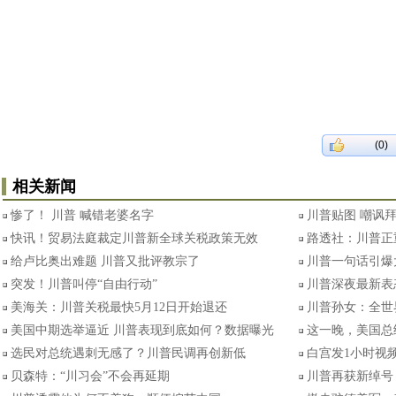
(0)
相关新闻
惨了！ 川普 喊错老婆名字
川普贴图 嘲讽
快讯！贸易法庭裁定川普新全球关税政策无效
路透社：川普正
给卢比奥出难题 川普又批评教宗了
川普一句话引爆
突发！川普叫停“自由行动”
川普深夜最新表
美海关：川普关税最快5月12日开始退还
川普孙女：全世
美国中期选举逼近 川普表现到底如何？数据曝光
这一晚，美国总
选民对总统遇刺无感了？川普民调再创新低
白宫发1小时视频
贝森特：“川习会”不会再延期
川普再获新绰号