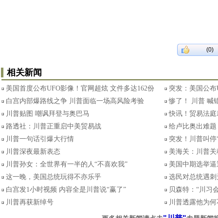
(0)
相关新闻
美国首度公布UFO影像！官网超炫 文件多达162份
突发：美国公布
白宫内部爆路线之争 川普面临一场高风险考验
惨了！ 川普 喊
川普贴图 嘲讽拜登与奥巴马
快讯！贸易法庭
路透社：川普正重启中美贸易战
给卢比奥出难题
川普一句话引爆大行情
突发！川普叫停
川普深夜最新表态
美海关：川普关
川普孙女：全世界有一半的人“不喜欢我”
美国中期选举逼
这一晚，美国总统玩得不亦乐乎
选民对总统遇刺
白宫发1小时视频 内容全是川普说“赢了”
贝森特：“川习
川普再获新绰号
川普透露他为何