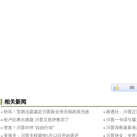
(0)
相关新闻
快讯！贸易法庭裁定川普新全球关税政策无效
路透社：川普正
给卢比奥出难题 川普又批评教宗了
川普一句话引爆
突发！川普叫停“自由行动”
川普深夜最新表
美海关：川普关税最快5月12日开始退还
川普孙女：全世