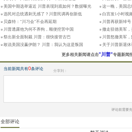
美国中期选举逼近 川普表现到底如何？数据曝光
这一晚，美国总
选民对总统遇刺无感了？川普民调再创新低
白宫发1小时视频
贝森特：“川习会”不会再延期
川普再获新绰号
川普透露他为何不养狗，顺便挖苦中国
撤走驻德美军，
祭出新全面制裁 川普：很快接管古巴
川普怒撤美军，
敢说美国没赢伊朗？ 川普：我认为这是叛国
关于川普新退休
"川普"
更多相关新闻请点击
专题新闻
0
当前新闻共有
条评论
分享到：
评论前需要
全部评论