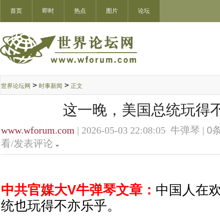
首页
即时
热点
图片
论坛
>
>
世界论坛网
时事新闻
正文
这一晚，美国总统玩得
www.wforum.com
| 2026-05-03 22:08:05 牛弹琴 |
0
条
看/发表评论
中共官媒大V牛弹琴文章：
中国人在
统也玩得不亦乐乎。