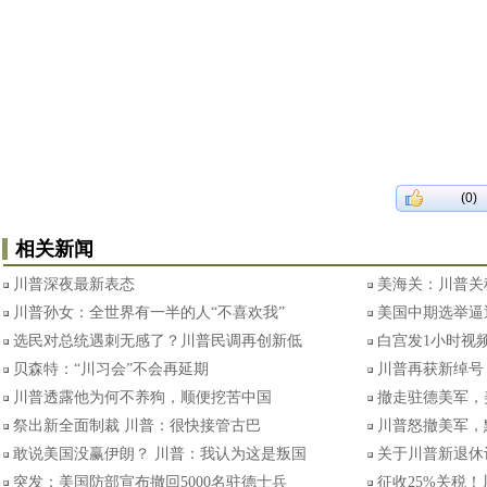
(0)
相关新闻
川普深夜最新表态
美海关：川普关
川普孙女：全世界有一半的人“不喜欢我”
美国中期选举逼
选民对总统遇刺无感了？川普民调再创新低
白宫发1小时视频
贝森特：“川习会”不会再延期
川普再获新绰号
川普透露他为何不养狗，顺便挖苦中国
撤走驻德美军，
祭出新全面制裁 川普：很快接管古巴
川普怒撤美军，
敢说美国没赢伊朗？ 川普：我认为这是叛国
关于川普新退休
突发：美国防部宣布撤回5000名驻德士兵
征收25%关税