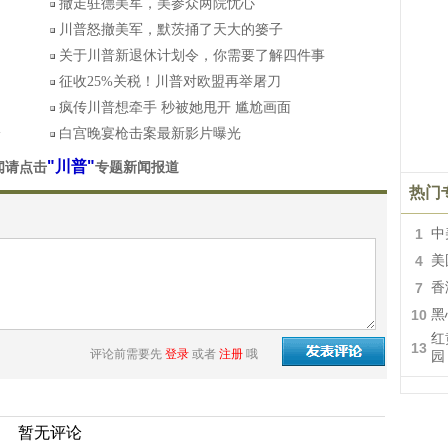
撤走驻德美军，美参众两院忧心
川普怒撤美军，默茨捅了天大的篓子
关于川普新退休计划令，你需要了解四件事
征收25%关税！川普对欧盟再举屠刀
疯传川普想牵手 秒被她甩开 尴尬画面
枪
白宫晚宴枪击案最新影片曝光
"川普"
闻请点击
专题新闻报道
热门
1
中
4
美
7
香
10
黑
红
13
评论前需要先
登录
或者
注册
哦
园
暂无评论