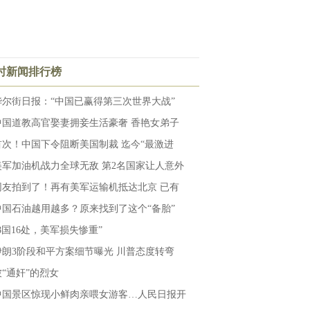
小时新闻排行榜
华尔街日报：“中国已赢得第三次世界大战”
中国道教高官娶妻拥妾生活豪奢 香艳女弟子
首次！中国下令阻断美国制裁 迄今“最激进
美军加油机战力全球无敌 第2名国家让人意外
网友拍到了！再有美军运输机抵达北京 已有
中国石油越用越多？原来找到了这个“备胎”
“8国16处，美军损失惨重”
伊朗3阶段和平方案细节曝光 川普态度转弯
被“通奸”的烈女
中国景区惊现小鲜肉亲喂女游客…人民日报开