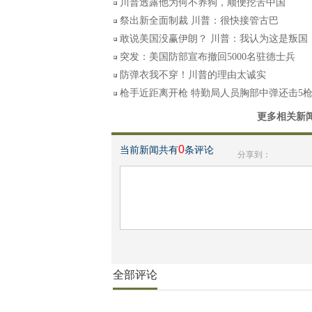
川普透露他为何不养狗，顺便挖苦中国
祭出新全面制裁 川普：很快接管古巴
敢说美国没赢伊朗？ 川普：我认为这是叛国
突发：美国防部宣布撤回5000名驻德士兵
防弹衣我不穿！川普的理由太诚实
枪手近距离开枪 特勤局人员胸部中弹还击5
更多相关新
0
当前新闻共有
条评论
分享到：
全部评论