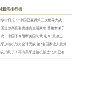
小时新闻排行榜
华尔街日报：“中国已赢得第三次世界大战”
中国道教高官娶妻拥妾生活豪奢 香艳女弟子
首次！中国下令阻断美国制裁 迄今“最激进
美军加油机战力全球无敌 第2名国家让人意外
网友拍到了！再有美军运输机抵达北京 已有