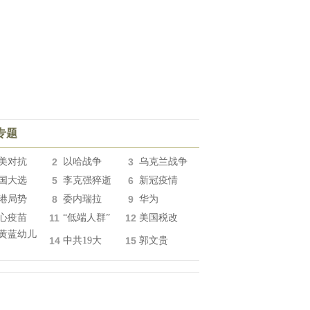
专题
美对抗
2
以哈战争
3
乌克兰战争
国大选
5
李克强猝逝
6
新冠疫情
港局势
8
委内瑞拉
9
华为
心疫苗
11
“低端人群”
12
美国税改
黄蓝幼儿
14
中共19大
15
郭文贵