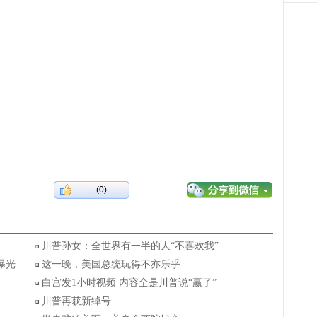
(0)
川普孙女：全世界有一半的人“不喜欢我”
曝光
这一晚，美国总统玩得不亦乐乎
白宫发1小时视频 内容全是川普说“赢了”
川普再获新绰号