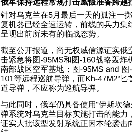
俄军保持远程常规打击威慑准备跨越
针对乌克兰在5月最后一天的孤注一
复机器已经全速运转，前线的兵力集
呈现出前所未有的临战态势。
截至公开报道，尚无权威信源证实俄
击紧急将图-95MS和图-160战略轰
南部战区空军基地；图-95MS and 图-
101等远程巡航导弹，而Kh-47M2“
道导弹，不应称为巡航导弹。
与此同时，俄军仍具备使用“伊斯坎德
弹系统对乌克兰目标实施打击的能力
证实大批该型发射系统正因本轮袭击