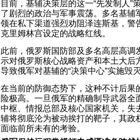
目前，基辅决策层的这一“先发制人”
了剧烈的政治与军事震荡。多名基辅
领在私下渠道强烈劝阻泽连斯基，警
克里姆林宫设定的战略红线。
此前，俄罗斯国防部及多名高层高调
示对俄罗斯核心战略资产和本土大后
导致俄军对基辅的“决策中心”实施毁
在当前的防御态势下，这种不计后果
险极高。一旦俄军的精确制导武器全
中枢、情报总部及核心国家机关，失
辅将彻底沦为被动挨打的靶子，其政
面临前所未有的考验。