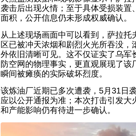
袭击后出现火情；至于具体受损装置
面积，公开信息仍未形成权威确认。
从上述现场画面中可以看到，萨拉托
区已被冲天浓烟和剧烈火光所吞没，
外依旧清晰可见。这不仅证实了乌军
防空网的物理事实，更直观展现了该
瞬间被瘫痪的实际破坏烈度。
该炼油厂近期已多次遭袭，5月31日
应以公开通报为准；本次打击引发大
和产能影响仍有待进一步确认。