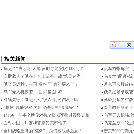
(0)
相关新闻
乌克兰“博达纳”火炮 何时才能突破1000门？
美军前指挥官：
自欺欺人？俄在卡车上试验一战“炫目迷彩”
乌克兰“鹰狮+
俄官员爆料，中国“鳖种马”真的要来了？
普京再次释放结
乌军无人机夜袭，摧毁2架图142
俄乌战场彻底变
红线失守？俄无人机“误入”北约伤及平民
苏57拥顶尖空
“榛树”残骸揭秘 为何实战使用“假弹头”？
普京面临崩溃？
1打56，与半个世界对抗？爆俄军推进缓慢真相
乌军无人机强攻
面对小国，川普和普京其实都输了
乌克兰新一轮远
自诩战略王牌的“榛树”，为何越战越尴尬？
普京5000万美