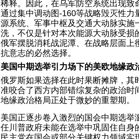
稀释。因此，在乌军防空系统出现致
通过集中调动图-160等战略毁灭性
源系统、军事中枢及交通大动脉实施
洗，不仅是针对本次能源大动脉受损
俄军摆脱消耗战泥潭、在战略层面上
抗意志的必然选择。
美国中期选举引力场下的美欧地缘政
俄罗斯如果选择在此时果断摊牌，其
准咬合了西方内部错综复杂的政治时
地缘政治格局正处于微妙的重塑期。
美国正逐步卷入激烈的国会中期选举
任川普政府未能在选举中巩固住自身
民主党在国会或部分关键权力领域实