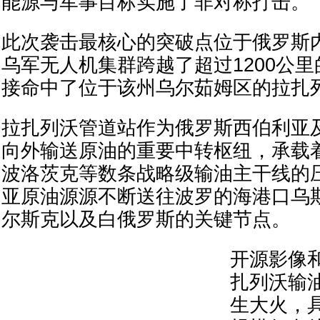
能源与军事目标实施了非对称打击。
此次袭击最核心的突破点位于俄罗斯
乌军无人机集群跨越了超过1200公
接命中了位于该州乌尔茹姆区的拉扎
拉扎列沃管道站作为俄罗斯西伯利亚
向外输送原油的重要中转枢纽，承载着
波洛茨克等数条战略级输油主干线的
亚原油源源不断送往波罗的海港口乌
尔斯克以及白俄罗斯的关键节点。
开源影像
扎列沃输
生大火，