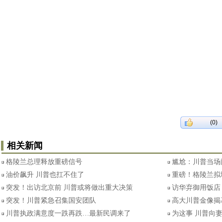
(0)
相关新闻
格陵兰总理释放重磅信号
尴尬：川普当场
油价飙升 川普也扛不住了
重磅！格陵兰拟
突发！出访北京前 川普或将做出重大决策
访华弃御用饭店
突发！川普紧急召集国安团队
高大川普金像揭
川普执政满意度一跌再跌…最新民调来了
为这事 川普向