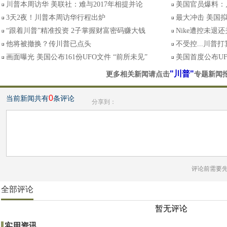
川普本周访华 美联社：难与2017年相提并论
美国官员爆料：
3天2夜！川普本周访华行程出炉
最大冲击 美国拟
“跟着川普”精准投资 2子掌握财富密码赚大钱
Nike遭控未退
他将被撤换？传川普已点头
不受控...川普
画面曝光 美国公布161份UFO文件 “前所未见”
美国首度公布UF
"川普"
更多相关新闻请点击
专题新闻
0
当前新闻共有
条评论
分享到：
评论前需要
全部评论
暂无评论
实用资讯