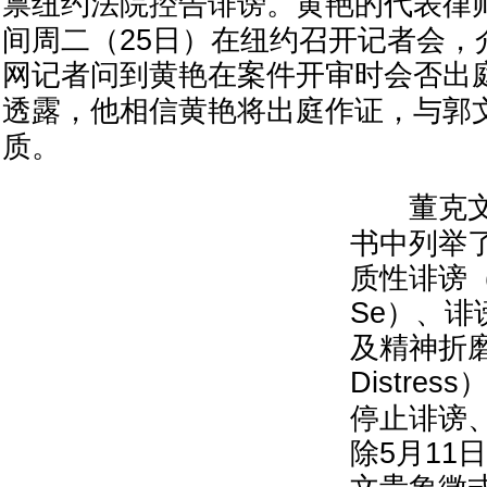
禀纽约法院控告诽谤。黄
艳
的代表律
间周二（25日）在纽约召开记者会，
网记者问到黄
艳
在案件开审时会否出
透露，他相信黄
艳
将出庭作证，与郭
质。
董克文
书中列举
质性诽谤（De
Se）、诽谤
及精神折磨（
Distres
停止诽谤
除5月11