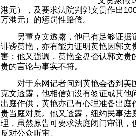
文贵象徵式
港元），及要求法院判郭文贵作出100
万港元）的惩罚性赔偿。
另董克文透露，他已有足够证据证
诽谤黄
艳
，亦有能力证明黄
艳
因郭文
害；他又强调，黄
艳
全盘否认郭文贵
贵的言论与事实不符。
对于东网记者问到黄
艳
会否到美
克文透露，他相信如没有签证或其他
出庭作供，黄
艳
亦已有心理准备出庭
贵当庭对质。他又透露，纽约民事法
理，虽然原告可要求法庭闭门审讯，
反对公众听审。