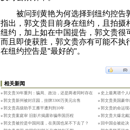
被问到黄
艳
为何选择到纽约控告
指出，郭文贵目前身在纽约，且拍摄
纽约，加上如在中国提告，郭文贵很
而且即使获胜，郭文贵亦有可能不执
在纽约控告是"最好的"。
(0)
相关新闻
郭文贵30年重判：骗局、政治，还是两者同时存在
史上最离谱个人
郭文贵新州被封庄园，挂牌3300万美元出售
郭文贵美国豪华庄
郭文贵高级助手王雁平遭判刑10年
郭文贵的命运现
​郭文贵案庭审 旧影片揭露诈骗帝国历程
郭文贵大爆北戴
郭文贵被控是中国间谍，在美国也呆不下去了？
回中国会被处决