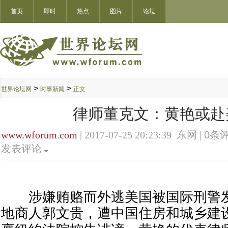
首页
即时
热点
图片
论坛
>
>
世界论坛网
时事新闻
正文
律师董克文：黄艳或赴
www.wforum.com
| 2017-07-25 20:23:39 东网 |
0
条评
发表评论
涉嫌贿赂而外逃美国被国际刑警发出
地商人郭文贵，遭中国住房和城乡建