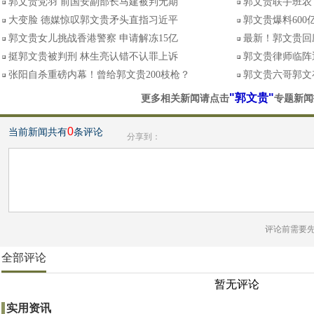
郭文贵党羽 前国安副部长马建被判无期
郭文贵联手班农
大变脸 德媒惊叹郭文贵矛头直指习近平
郭文贵爆料600
郭文贵女儿挑战香港警察 申请解冻15亿
最新！郭文贵回
挺郭文贵被判刑 林生亮认错不认罪上诉
郭文贵律师临阵
张阳自杀重磅内幕！曾给郭文贵200枝枪？
郭文贵六哥郭文
"郭文贵"
更多相关新闻请点击
专题新闻
0
当前新闻共有
条评论
分享到：
评论前需要
全部评论
暂无评论
实用资讯