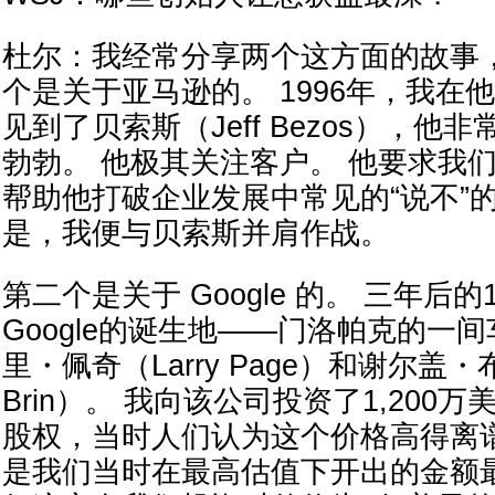
杜尔：我经常分享两个这方面的故事
个是关于亚马逊的。 1996年，我在
见到了贝索斯（Jeff Bezos），他
勃勃。 他极其关注客户。 他要求我
帮助他打破企业发展中常见的“说不”
是，我便与贝索斯并肩作战。
第二个是关于 Google 的。 三年后的
Google的诞生地——门洛帕克的一
里・佩奇（Larry Page）和谢尔盖・布
Brin）。 我向该公司投资了1,200
股权，当时人们认为这个价格高得离
是我们当时在最高估值下开出的金额