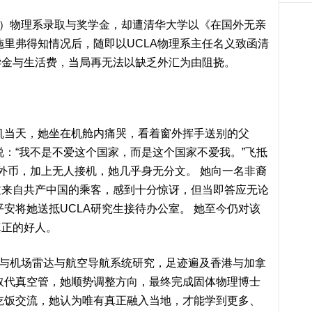
A）物理系录取与奖学金，却遭清华大学以《在国外无亲
施里弗得知情况后，随即以UCLA物理系主任名义致函清
学金与生活费，当局再无法以缺乏外汇为由阻挠。
机当天，她坐在机舱内痛哭，看着窗外挥手送别的父
说：“我不是不爱这个国家，而是这个国家不爱我。”飞抵
外币，加上无人接机，她几乎身无分文。 她向一名非裔
过来自共产中国的乘客，感到十分惊讶，但当即答应无论
安将她送抵UCLA研究生接待办公室。 她至今仍对该
真正的好人。
参与机场雷达与航空导航系统研究，足迹遍及香港与加拿
取代真空管，她顺势调整方向，最终完成固体物理博士
吃饭交流，她认为唯有真正融入当地，才能学到更多、