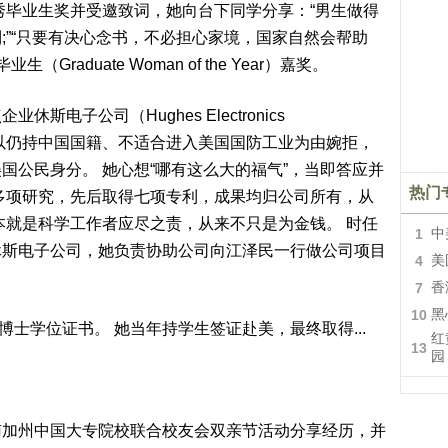
秀毕业生奖并受邀致词，她向台下同学分享：“男生做得
;”“只要有决心念书，不必担心家境，国家自然会帮助
raduate Woman of the Year）嘉奖。
电子公司（Hughes Electronics
她起初以仍持中国国籍、不适合进入美国国防工业为由婉拒，
国公民身分。 她心想“哪有这么大的福气”，当即答应并
热门
多项研究，先后取得七项专利，成果均归公司所有，从
本就是科学工作者应尽之责，从来不只是为金钱。 时任
1
中
休斯电子公司，她负责协助公司向江泽民一行做公司项目
4
美
7
香
10
黑
红
13
园
南加州中国大专院校联合校友会双亲节活动分享经历，并