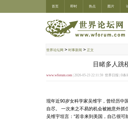
首页
即时
热点
图片
>
>
世界论坛网
时事新闻
正文
目睹多人跳楼
www.wforum.com
| 2026-05-23 22:11:59 世界日报 |
0
条评
现年近90岁女科学家吴维宇，曾经历中
自尽。 一次来之不易的机会被她意外抓
吴维宇坦言：“若非来到美国，自己很可