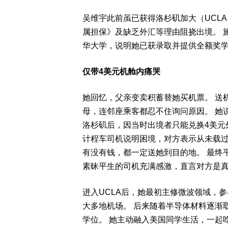
吴维宇此前虽已获得洛杉矶加大（UCL
属担保》及缺乏外汇等理由阻挠出境。 
华大学，说明她已获录取并提供全额奖
仅带4美元机舱内痛哭
她回忆，父亲变卖积蓄替她买机票。 送
母，连邻座乘客都忍不住询问原因。 她
洛杉矶后，因当时出境者只能兑换4美元
计程车司机说明困境，对方表示从未载
有没有钱，都一定送她到目的地。 最终平
素昧平生的司机充满感激，直言对方是
进入UCLA后，她最初主修微波领域，
大多地机场。 后来随着半导体材料逐渐
学位。 她主动融入美国同学生活，一起