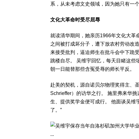
系，从未考虑文史领域，因为她只有一
文化大革命时受尽屈辱
就读清华期间，她亲历1966年文化大革
之间被打成坏分子，遭下放农村劳动改造
来接受批判，逼迫师生在批斗会中下跪
跳楼自尽。 吴维宇回忆，每天目睹这些
朝一日能替那些含冤受辱的师长平反。
赴美的契机，源自诺贝尔物理奖得主、圣塔芭
Schrieffer）的访华之行。 施里
生、提供奖学金便可成行。 他面谈吴维宇
了。”