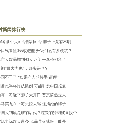
小时新闻排行榜
炸锅 前中央司令部副司令 脖子上竟有不明
一口气看懂055改进型 升级到底有多硬核？
死亡人数暴增到90人 习近平李强都急了
伊朗“最大内鬼”，原来是他？
美国不干了 “如果有人想接手 请便”
川普此举将打破惯例 可能引发中国报复
内幕：习近平狮子大开口 普京愤然走人
曝马英九在上海失控大骂 还掐她的脖子
中国人到底是谁的后代？过去的猜测被直接否
破坏力远超大萧条 风暴导火线极可能是…