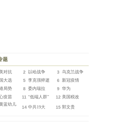
专题
美对抗
2
以哈战争
3
乌克兰战争
国大选
5
李克强猝逝
6
新冠疫情
港局势
8
委内瑞拉
9
华为
心疫苗
11
“低端人群”
12
美国税改
黄蓝幼儿
14
中共19大
15
郭文贵