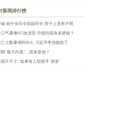
小时新闻排行榜
炸锅 前中央司令部副司令 脖子上竟有不明
一口气看懂055改进型 升级到底有多硬核？
死亡人数暴增到90人 习近平李强都急了
伊朗“最大内鬼”，原来是他？
美国不干了 “如果有人想接手 请便”