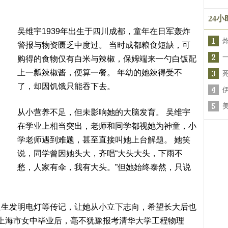
24
吴维宇1939年出生于四川成都，童年在日军轰炸
警报与物资匮乏中度过。 当时成都粮食短缺，可
购得的食物仅有白米与辣椒，保姆端来一勺白饭配
上一瓢辣椒酱，便算一餐。 年幼的她辣得受不
了，却因饥饿只能吞下去。
从小营养不足，但未影响她的大脑发育。 吴维宇
在学业上相当突出，老师和同学都视她为神童，小
学老师遇到难题，甚至直接叫她上台解题。 她笑
说，同学曾因她头大，齐唱“大头大头，下雨不
愁，人家有伞，我有大头。”但她始终泰然，只说
迪生发明电灯等传记，让她从小立下志向，希望长大后也
年自上海市女中毕业后，毫不犹豫报考清华大学工程物理