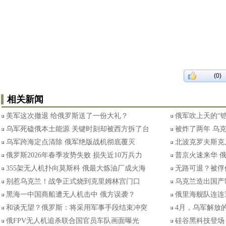
(0)
相关新闻
美军这次撤退 给俄罗斯送了一份大礼？
俄军吹上天的“
乌军死磕俄本土能源 关键时刻却被西方拆了台
被炸了两年 乌
乌军跨海定点清除 俄军绝版战机彻底覆灭
北波克罗夫斯克
俄罗斯2026年春季攻势失败 损失近10万兵力
普京火速来华 
355架无人机扑向莫斯科 俄最大炼油厂成火海
无路可退？被俘
别惹乌克兰！战争正式烧到克里姆林宫门口
乌克兰造出国产
黑海一中国商船遭无人机击中 俄方误袭？
俄里海舰队连连
和谈无望？俄罗斯：将采用军事手段结束冲突
4月，乌军解放
俄FPV无人机追杀联合国官员车队画面曝光
硅谷黑科技登场