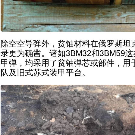
除空空导弹外，贫铀材料在俄罗斯坦
录更为确凿。诸如3BM32和3BM59
甲弹，均采用了贫铀弹芯或部件，用
队及旧式苏式装甲平台。