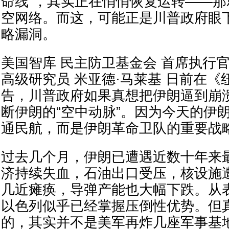
命线”
，其实正在悄悄恢复运转——那
空网络。而这，可能正是川普政府眼
略漏洞。
美国智库 民主防卫基金会 首席执行官
高级研究员 米亚德·马莱基 日前在
告，川普政府如果真想把伊朗逼到崩
断伊朗的“空中动脉”。因为今天的伊
通民航，而是伊朗革命卫队的重要战
过去几个月，伊朗已遭遇近数十年来
济持续失血，石油出口受压，核设施
几近瘫痪，导弹产能也大幅下跌。从
以色列似乎已经掌握压倒性优势。但
的，其实并不是美军再炸几座军事基