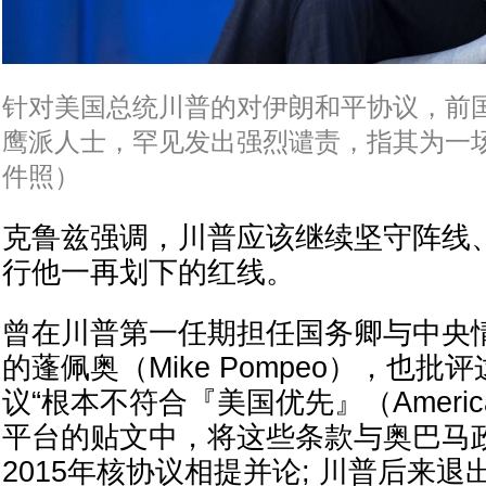
针对美国总统川普的对伊朗和平协议，前
鹰派人士，罕见发出强烈谴责，指其为一场
件照）
克鲁兹强调，川普应该继续坚守阵线
行他一再划下的红线。
曾在川普第一任期担任国务卿与中央情
的蓬佩奥（Mike Pompeo），也
议“根本不符合『美国优先』（America 
平台的贴文中，将这些条款与奥巴马
2015年核协议相提并论; 川普后来