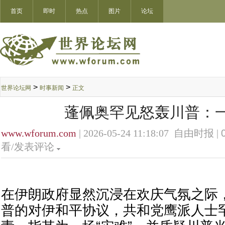
首页
即时
热点
图片
论坛
>
>
世界论坛网
时事新闻
正文
蓬佩奥罕见怒轰川普：
www.wforum.com
| 2026-05-24 11:18:07 自由时报 |
看/发表评论
在伊朗政府显然沉浸在欢庆气氛之际
普的对伊和平协议，共和党鹰派人士