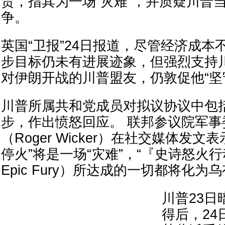
责，指其为一场“灾难”，并质疑川普
争。
英国“卫报”24日报道，尽管经济成本
步目标仍未有进展迹象，但强烈支持
对伊朗开战的川普盟友，仍敦促他“坚
川普所属共和党成员对拟议协议中包
步，作出愤怒回应。 联邦参议院军
（Roger Wicker）在社交媒体发文
停火”将是一场“灾难”，“『史诗怒火行动』
Epic Fury）所达成的一切都将化为乌
川普23日
得后，24