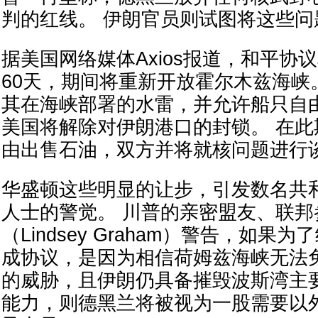
判的红线。 伊朗官员则试图将这些
据美国网络媒体Axios报道，和平协
60天，期间将重新开放霍尔木兹海峡
其在海峡部署的水雷，并允许船只自由
美国将解除对伊朗港口的封锁。 在
由出售石油，双方并将就核问题进行
华盛顿这些明显的让步，引发数名共
人士的警觉。 川普的亲密盟友、联邦
（Lindsey Graham）警告，如果
成协议，是因为相信荷姆兹海峡无法
的威胁，且伊朗仍具备摧毁波斯湾主
能力，则德黑兰将被视为一股需要以