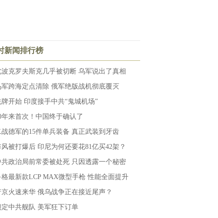
小时新闻排行榜
北波克罗夫斯克几乎被切断 乌军说出了真相
乌军跨海定点清除 俄军绝版战机彻底覆灭
洗牌开始 印度接手中共“鬼城机场”
10年来首次！中国终于确认了
二战德军的15件单兵装备 真正武装到牙齿
阵风被打爆后 印尼为何还要花81亿买42架？
中共政治局前常委被处死 只因透露一个秘密
鲁格最新款LCP MAX微型手枪 性能全面提升
普京火速来华 俄乌战争正在接近尾声？
锁定中共舰队 美军狂下订单