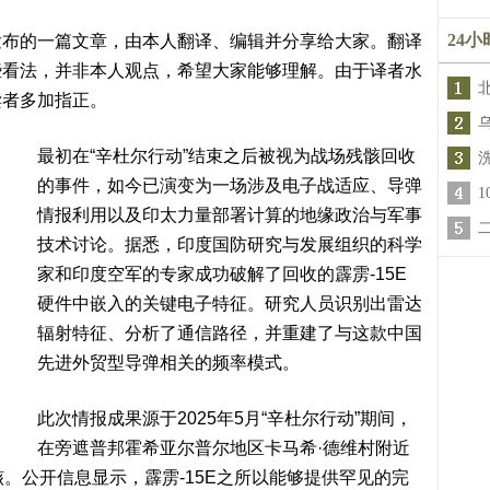
24
发布的一篇文章，由本人翻译、编辑并分享给大家。翻译
些看法，并非本人观点，希望大家能够理解。由于译者水
读者多加指正。
最初在“辛杜尔行动”结束之后被视为战场残骸回收
的事件，如今已演变为一场涉及电子战适应、导弹
情报利用以及印太力量部署计算的地缘政治与军事
技术讨论。据悉，印度国防研究与发展组织的科学
家和印度空军的专家成功破解了回收的霹雳-15E
硬件中嵌入的关键电子特征。研究人员识别出雷达
辐射特征、分析了通信路径，并重建了与这款中国
先进外贸型导弹相关的频率模式。
此次情报成果源于2025年5月“辛杜尔行动”期间，
在旁遮普邦霍希亚尔普尔地区卡马希·德维村附近
骸。公开信息显示，霹雳-15E之所以能够提供罕见的完