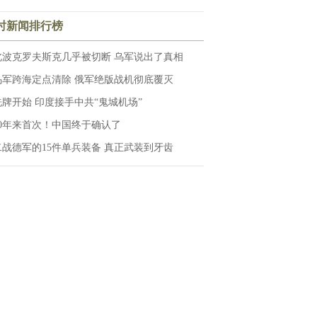
小时新闻排行榜
北波克罗夫斯克几乎被切断 乌军说出了真相
乌军跨海定点清除 俄军绝版战机彻底覆灭
洗牌开始 印度接手中共“鬼城机场”
10年来首次！中国终于确认了
二战德军的15件单兵装备 真正武装到牙齿