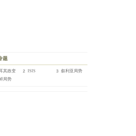
专题
耳其政变
2
ISIS
3
叙利亚局势
鲜局势