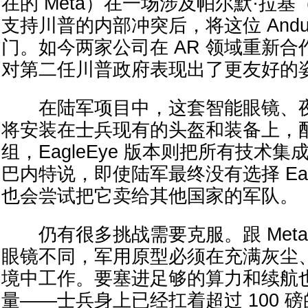
在的 Meta）在一场涉及帕尔默·拉基（Pa
支持川普的内部冲突后，将这位 Andur
门。如今两家公司在 AR 领域重新
对第二任川普政府表现出了更友好的
在陆军项目中，这套智能眼镜、夜
将安装在士兵现有的头盔和装备上，
组，EagleEye 版本则把所有技术
巴内特说，即使陆军最终没有选择 EagleE
也会尝试把它卖给其他国家的军队。
仍有很多挑战需要克服。跟 Meta 的 
眼镜不同，军用原型必须在充满灰尘
境中工作。要塞进足够的算力和续航
量——士兵身上已经扛着超过 100 