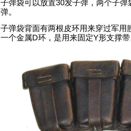
子弹袋可以放置30发子弹，两个子弹
弹。
子弹袋背面有两根皮环用来穿过军用
一个金属D环，是用来固定Y形支撑带