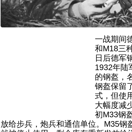
一战期间德
和M18三
日后德军
1932年
的钢盔，名
钢盔保留
式，但使
大幅度减少
初M33钢
放给步兵，炮兵和通信单位。M35钢