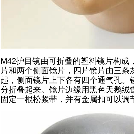
M42护目镜由可折叠的塑料镜片构成
片和两个侧面镜片，四片镜片由三条
起，侧面镜片上下各有四个通气孔。
分折叠起来。镜片边缘用黑色天鹅绒
固定一根松紧带，并有金属扣可以调