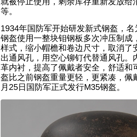
就被停止使用，剩余库存重新发放给
等。
1934年国防军开始研发新式钢盔，名为
钢盔使用一整块钼钢板多次冲压制成
样式，缩小帽檐和卷边尺寸，取消了
出通风孔，用空心铆钉代替通风孔。
革内衬，提高了佩戴者安全，舒适和可
盔比之前钢盔重量更轻，更紧凑，佩戴更
月25日国防军正式发行M35钢盔。