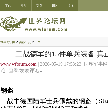
首页
即时
热点
图片
论坛
>
>
世界论坛网
兵器知识
正文
二战德军的15件单兵装备 真
www.wforum.com
| 2026-05-19 17:53:23 世界军事网
论 |
查看/发表评论
钢盔
二战中德国陆军士兵佩戴的钢盔（Stah