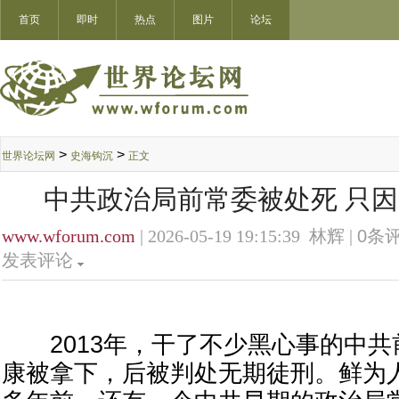
首页
即时
热点
图片
论坛
>
>
世界论坛网
史海钩沉
正文
中共政治局前常委被处死 只
www.wforum.com
| 2026-05-19 19:15:39 林辉 |
0
条评
发表评论
2013年，干了不少黑心事的中共
康被拿下，后被判处无期徒刑。鲜为