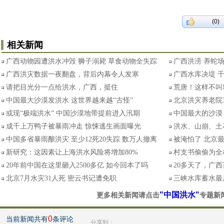
(0)
相关新闻
广西动物园遭洪水冲毁 狮子溺毙 草食动物全失踪
广西洪涝 养蛇
广西洪灾数据一夜翻盘，背后内幕令人发寒
广西水库决堤 
请把目光分一点给洪水，广西，挺住
荒唐！这样不叫
中国最大沙漠发洪水 这世界越来越“古怪”
北京洪灾养老院3
或现“极端洪水” 中国沙漠地带提前进入汛期
中国最大的沙漠
成千上万鸭子被暴雨冲走 惊悚逃生画面曝光
洪水、山崩、土
中国多省暴雨酿洪灾 至少12死20失踪 数万人撤离
被淹怕了 北京
新研究：这因素让上海洪水风险将增加80%
村支书偷偷为全
20年前中国在这里砸入2500多亿 如今回本了吗
20多天了，广
北京7月水灾31人死 密云书记遭免职
三峡水库蓄水最
"中国洪水"
更多相关新闻请点击
专题新
0
当前新闻共有
条评论
分享到：