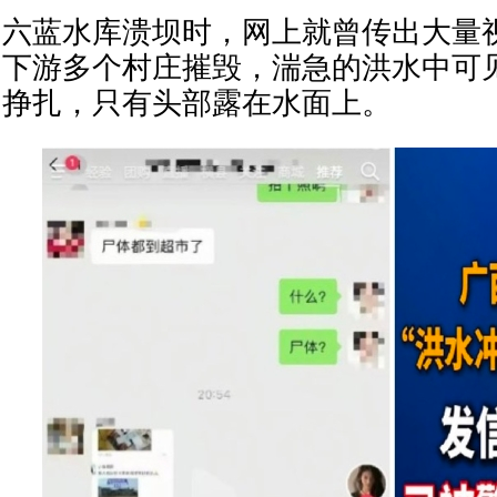
六蓝水库溃坝时，网上就曾传出大量
下游多个村庄摧毁，湍急的洪水中可
挣扎，只有头部露在水面上。