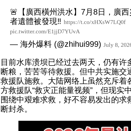
🚨【廣西橫州洪水】7月8日，廣
者遺體被發現‼️
https://t.co/xHXsW7LQ0f
pic.twitter.com/E1jjD7YUvA
— 海外爆料 (@zhihui999)
July 8, 202
目前水库溃坝已经过去两天，仍有许
断粮，苦苦等待救援。但中共实施交
救援队施救。大陆网络上虽然充斥着
方救援队“救灾正能量视频”，但现实
围绕中艰难求救，好不容易发出的求
断封杀。