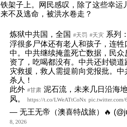
铁架子上。网民感叹，除了这些幸运
来不及逃命，被洪水卷走？
炼狱中共国，全国
系列
#天罚
#天灾
浮很多尸体还有老人和孩子，连牲
中。中共继续掩盖死亡数据，民众
资了，吃喝都没有。中共还封锁道
灾救援，救人需提前向党报批。中
杀人！
此外
泥石流，未来几日沿海
#甘肃
风。
https://t.co/LWeATtCoNx
pic.twitter.co
— 无王无帝（澳喜特战旅）🔥 (@justi
8, 2026