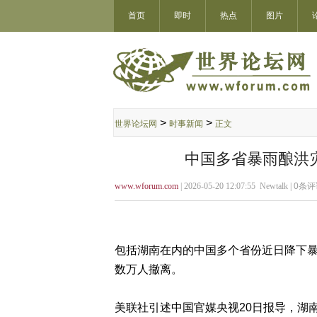
首页
即时
热点
图片
>
>
世界论坛网
时事新闻
正文
中国多省暴雨酿洪灾
www.wforum.com
| 2026-05-20 12:07:55 Newtalk |
0
条评
包括湖南在内的中国多个省份近日降下暴
数万人撤离。
美联社引述中国官媒央视20日报导，湖