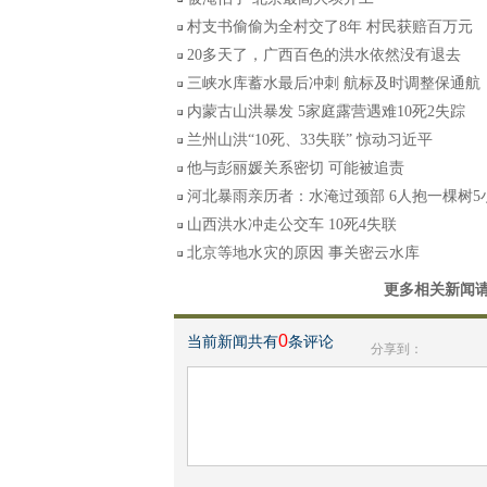
村支书偷偷为全村交了8年 村民获赔百万元
20多天了，广西百色的洪水依然没有退去
三峡水库蓄水最后冲刺 航标及时调整保通航
内蒙古山洪暴发 5家庭露营遇难10死2失踪
兰州山洪“10死、33失联” 惊动习近平
他与彭丽媛关系密切 可能被追责
河北暴雨亲历者：水淹过颈部 6人抱一棵树5
山西洪水冲走公交车 10死4失联
北京等地水灾的原因 事关密云水库
更多相关新闻
0
当前新闻共有
条评论
分享到：