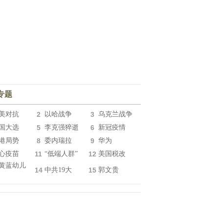
专题
美对抗
2
以哈战争
3
乌克兰战争
国大选
5
李克强猝逝
6
新冠疫情
港局势
8
委内瑞拉
9
华为
心疫苗
11
“低端人群”
12
美国税改
黄蓝幼儿
14
中共19大
15
郭文贵