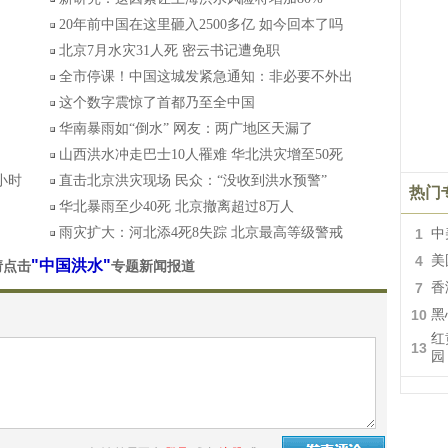
20年前中国在这里砸入2500多亿 如今回本了吗
北京7月水灾31人死 密云书记遭免职
全市停课！中国这城发紧急通知：非必要不外出
这个数字震惊了首都乃至全中国
华南暴雨如“倒水” 网友：两广地区天漏了
山西洪水冲走巴士10人罹难 华北洪灾增至50死
小时
直击北京洪灾现场 民众：“没收到洪水预警”
热门
华北暴雨至少40死 北京撤离超过8万人
雨灾扩大：河北添4死8失踪 北京最高等级警戒
1
中
4
美
"中国洪水"
请点击
专题新闻报道
7
香
10
黑
红
13
园