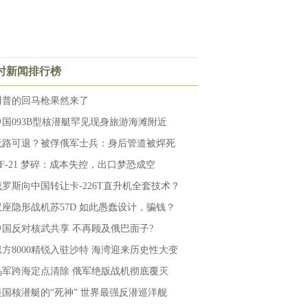
小时新闻排行榜
川普的回马枪果然来了
中国093B型核潜艇罕见现身旅游海滩附近
无路可退？被俘俄军士兵：身后管道被焊死
KF-21 梦碎：成本失控，出口梦恐成空
俄罗斯向中国转让卡-226T直升机全套技术？
双座隐形战机苏57D 如此愚蠢设计，骗钱？
中国反对核武共享 不再顾及俄巴面子?
巴方8000精锐入驻沙特 海湾迎来历史性大变
乌军跨海定点清除 俄军绝版战机彻底覆灭
美国核潜艇的“死神” 世界最强反潜巡洋舰