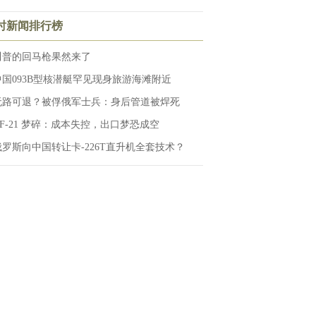
小时新闻排行榜
川普的回马枪果然来了
中国093B型核潜艇罕见现身旅游海滩附近
无路可退？被俘俄军士兵：身后管道被焊死
KF-21 梦碎：成本失控，出口梦恐成空
俄罗斯向中国转让卡-226T直升机全套技术？