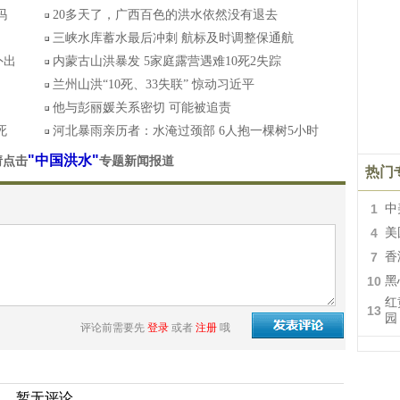
吗
20多天了，广西百色的洪水依然没有退去
三峡水库蓄水最后冲刺 航标及时调整保通航
外出
内蒙古山洪暴发 5家庭露营遇难10死2失踪
兰州山洪“10死、33失联” 惊动习近平
他与彭丽媛关系密切 可能被追责
死
河北暴雨亲历者：水淹过颈部 6人抱一棵树5小时
"中国洪水"
请点击
专题新闻报道
热门
1
中
4
美
7
香
10
黑
红
13
园
评论前需要先
登录
或者
注册
哦
暂无评论