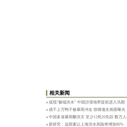
相关新闻
或现“极端洪水” 中国沙漠地带提前进入汛期
成千上万鸭子被暴雨冲走 惊悚逃生画面曝光
中国多省暴雨酿洪灾 至少12死20失踪 数万
新研究：这因素让上海洪水风险将增加80%