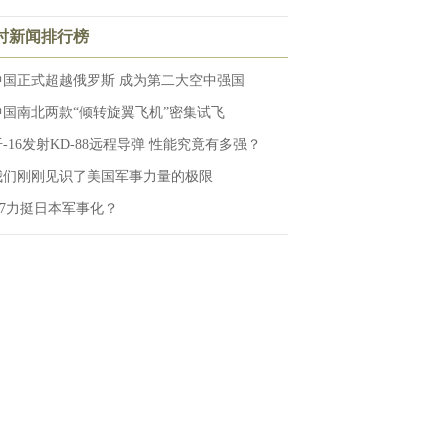
小时新闻排行榜
中国正式超越俄罗斯 成为第二大空中强国
中国南北两款“倾转旋翼飞机”密集试飞
歼-16发射KD-88远程导弹 性能究竟有多强？
我们刚刚见识了美国军事力量的极限
G7力挺日本军事化？