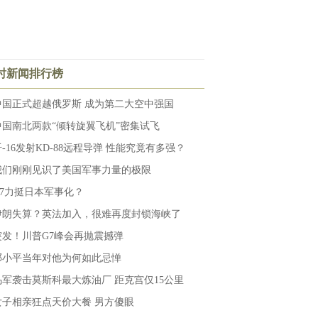
小时新闻排行榜
中国正式超越俄罗斯 成为第二大空中强国
中国南北两款“倾转旋翼飞机”密集试飞
歼-16发射KD-88远程导弹 性能究竟有多强？
我们刚刚见识了美国军事力量的极限
G7力挺日本军事化？
伊朗失算？英法加入，很难再度封锁海峡了
突发！川普G7峰会再抛震撼弹
邓小平当年对他为何如此忌惮
乌军袭击莫斯科最大炼油厂 距克宫仅15公里
女子相亲狂点天价大餐 男方傻眼