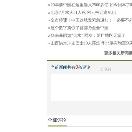
20年前中国在这里砸入2500多亿 如今回本了
北京7月水灾31人死 密云书记遭免职
全市停课！中国这城发紧急通知：非必要不
这个数字震惊了首都乃至全中国
华南暴雨如“倒水” 网友：两广地区天漏了
山西洪水冲走巴士10人罹难 华北洪灾增至50
更多相关新闻
0
当前新闻共有
条评论
分享到：
全部评论