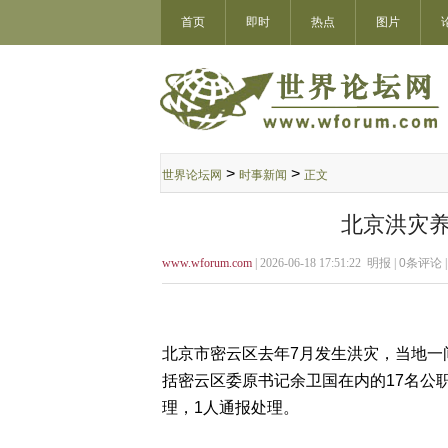
首页
即时
热点
图片
>
>
世界论坛网
时事新闻
正文
北京洪灾养
www.wforum.com
| 2026-06-18 17:51:22 明报 |
0
条评论 
北京市密云区去年7月发生洪灾，当地一
括密云区委原书记余卫国在内的17名公职
理，1人通报处理。