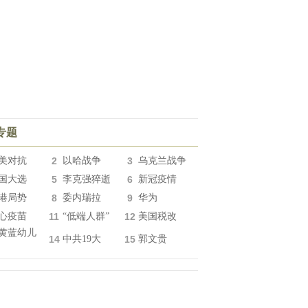
专题
美对抗
2
以哈战争
3
乌克兰战争
国大选
5
李克强猝逝
6
新冠疫情
港局势
8
委内瑞拉
9
华为
心疫苗
11
“低端人群”
12
美国税改
黄蓝幼儿
14
中共19大
15
郭文贵