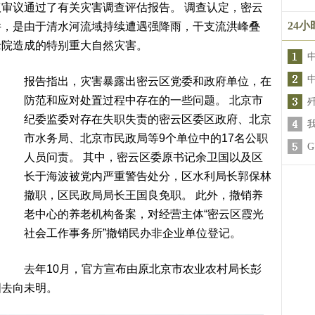
审议通过了有关灾害调查评估报告。 调查认定，密云
24
件，是由于清水河流域持续遭遇强降雨，干支流洪峰叠
老院造成的特别重大自然灾害。
报告指出，灾害暴露出密云区党委和政府单位，在
防范和应对处置过程中存在的一些问题。 北京市
纪委监委对存在失职失责的密云区委区政府、北京
市水务局、北京市民政局等9个单位中的17名公职
人员问责。 其中，密云区委原书记余卫国以及区
长于海波被党内严重警告处分，区水利局长郭保林
撤职，区民政局局长王国良免职。 此外，撤销养
老中心的养老机构备案，对经营主体“密云区霞光
社会工作事务所”撤销民办非企业单位登记。
去年10月，官方宣布由原北京市农业农村局长彭
国去向未明。