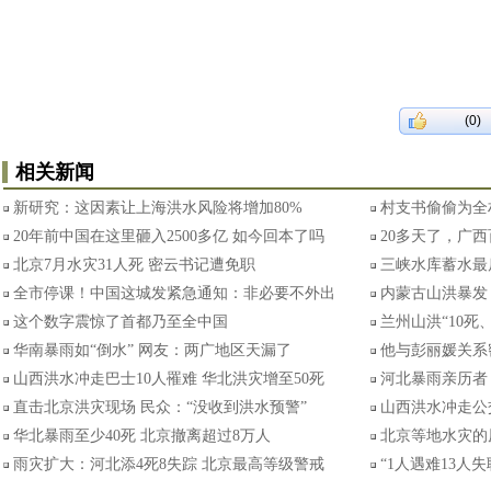
(0)
相关新闻
新研究：这因素让上海洪水风险将增加80%
村支书偷偷为全
20年前中国在这里砸入2500多亿 如今回本了吗
20多天了，广
北京7月水灾31人死 密云书记遭免职
三峡水库蓄水最
全市停课！中国这城发紧急通知：非必要不外出
内蒙古山洪暴发 
这个数字震惊了首都乃至全中国
兰州山洪“10死
华南暴雨如“倒水” 网友：两广地区天漏了
他与彭丽媛关系
山西洪水冲走巴士10人罹难 华北洪灾增至50死
河北暴雨亲历者
直击北京洪灾现场 民众：“没收到洪水预警”
山西洪水冲走公交
华北暴雨至少40死 北京撤离超过8万人
北京等地水灾的
雨灾扩大：河北添4死8失踪 北京最高等级警戒
“1人遇难13人