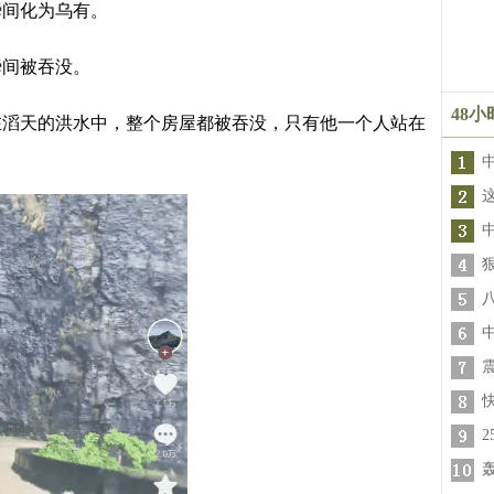
瞬间化为乌有。
瞬间被吞没。
48
在滔天的洪水中，整个房屋都被吞没，只有他一个人站在
轰