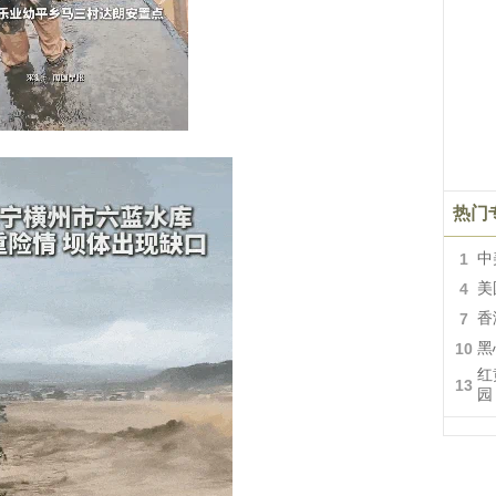
热门
1
中
4
美
7
香
10
黑
红
13
园