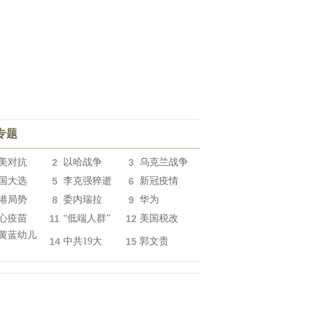
专题
美对抗
2
以哈战争
3
乌克兰战争
国大选
5
李克强猝逝
6
新冠疫情
港局势
8
委内瑞拉
9
华为
心疫苗
11
“低端人群”
12
美国税改
黄蓝幼儿
14
中共19大
15
郭文贵