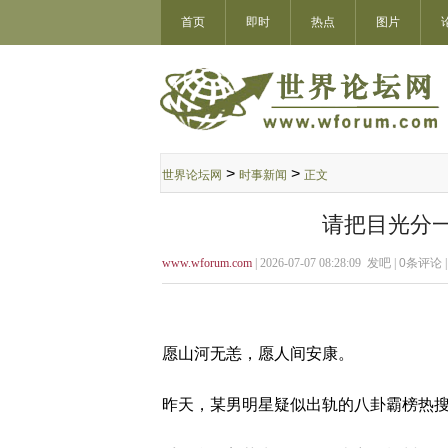
首页
即时
热点
图片
>
>
世界论坛网
时事新闻
正文
请把目光分
www.wforum.com
| 2026-07-07 08:28:09 发吧 |
0
条评论 
愿山河无恙，愿人间安康。
昨天，某男明星疑似出轨的八卦霸榜热