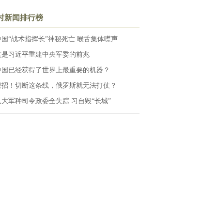
小时新闻排行榜
中国“战术指挥长”神秘死亡 喉舌集体噤声
这是习近平重建中央军委的前兆
中国已经获得了世界上最重要的机器？
狠招！切断这条线，俄罗斯就无法打仗？
八大军种司令政委全失踪 习自毁“长城”