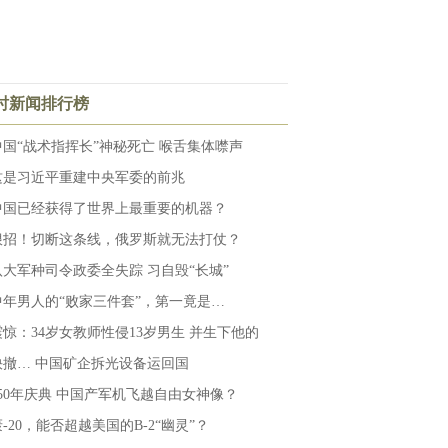
小时新闻排行榜
中国“战术指挥长”神秘死亡 喉舌集体噤声
这是习近平重建中央军委的前兆
中国已经获得了世界上最重要的机器？
狠招！切断这条线，俄罗斯就无法打仗？
八大军种司令政委全失踪 习自毁“长城”
中年男人的“败家三件套”，第一竟是…
震惊：34岁女教师性侵13岁男生 并生下他的
快撤… 中国矿企拆光设备运回国
250年庆典 中国产军机飞越自由女神像？
-20，能否超越美国的B-2“幽灵”？