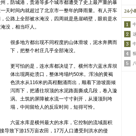
钦州，防城港，贵港等多个城市都遭受了史上最严重的暴
在一天时间内就超过了北京市一整年的降雨量。有人开车
24
间，公路上全部被水淹没，四周就是悬崖峭壁，眼前是水
被淹没，相当吓人。
很多地方都出现不同程度的山体滑坡，泥水奔腾而
下，把整个村庄几乎全部淹没。
更可怕的是，连水库都决堤了。横州市六蓝水库坝
体出现两处溃口，整体垮塌约50米。浑浊的黄褐
色洪水从116米的高程翻涌而出，顺着下游坡面倾
泻而下，把通往坝顶的水泥路面撕成几段，卷入漩
涡。土筑的屏障被水流一寸寸剥开，从漫顶到垮
塌，中间留给人的反应时间，短得可怜。
六蓝水库是横州最大的水库，它控制的流域面积
直接导致下游15万亩农田，17万人口遭受到洪水的侵