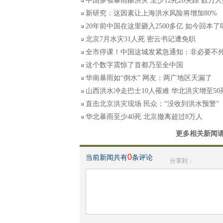
中国多省暴雨酿洪灾 至少12死20失踪 数万
新研究：这因素让上海洪水风险将增加80%
20年前中国在这里砸入2500多亿 如今回本了
北京7月水灾31人死 密云书记遭免职
全市停课！中国这城发紧急通知：非必要不
这个数字震惊了首都乃至全中国
华南暴雨如“倒水” 网友：两广地区天漏了
山西洪水冲走巴士10人罹难 华北洪灾增至50
直击北京洪灾现场 民众：“没收到洪水预警”
华北暴雨至少40死 北京撤离超过8万人
更多相关新闻
0
当前新闻共有
条评论
分享到：