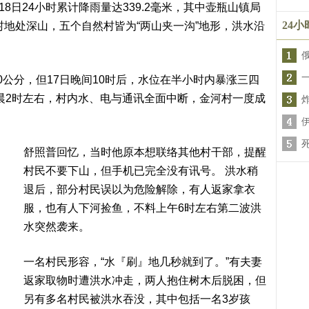
18日24小时累计降雨量达339.2毫米，其中壶瓶山镇局
24
村地处深山，五个自然村皆为“两山夹一沟”地形，洪水沿
公分，但17日晚间10时后，水位在半小时内暴涨三四
凌晨2时左右，村内水、电与通讯全面中断，金河村一度成
舒照普回忆，当时他原本想联络其他村干部，提醒
村民不要下山，但手机已完全没有讯号。 洪水稍
退后，部分村民误以为危险解除，有人返家拿衣
服，也有人下河捡鱼，不料上午6时左右第二波洪
水突然袭来。
一名村民形容，“水『刷』地几秒就到了。”有夫妻
返家取物时遭洪水冲走，两人抱住树木后脱困，但
另有多名村民被洪水吞没，其中包括一名3岁孩