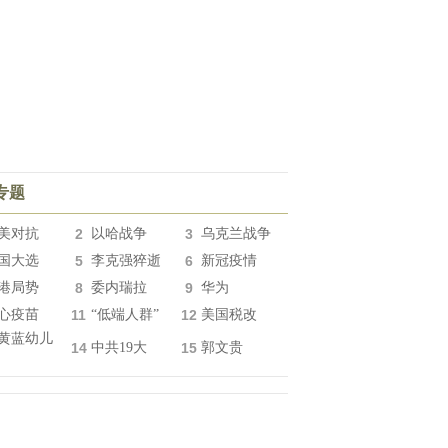
专题
美对抗
2
以哈战争
3
乌克兰战争
国大选
5
李克强猝逝
6
新冠疫情
港局势
8
委内瑞拉
9
华为
心疫苗
11
“低端人群”
12
美国税改
黄蓝幼儿
14
中共19大
15
郭文贵