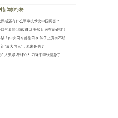
小时新闻排行榜
俄罗斯还有什么军事技术比中国厉害？
一口气看懂055改进型 升级到底有多硬核？
炸锅 前中央司令部副司令 脖子上竟有不明
伊朗“最大内鬼”，原来是他？
死亡人数暴增到90人 习近平李强都急了