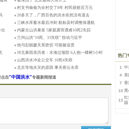
人撤离
被淹怕了 北京最高大坝开工
村支书偷偷为全村交了8年 村民获赔百万元
吗
20多天了，广西百色的洪水依然没有退去
三峡水库蓄水最后冲刺 航标及时调整保通航
外出
内蒙古山洪暴发 5家庭露营遇难10死2失踪
兰州山洪“10死、33失联” 惊动习近平
他与彭丽媛关系密切 可能被追责
死
河北暴雨亲历者：水淹过颈部 6人抱一棵树5小时
热门
山西洪水冲走公交车 10死4失联
1
中
北京等地水灾的原因 事关密云水库
4
美
"中国洪水"
请点击
专题新闻报道
7
香
10
黑
红
13
园