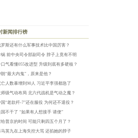
小时新闻排行榜
俄罗斯还有什么军事技术比中国厉害？
炸锅 前中央司令部副司令 脖子上竟有不明
一口气看懂055改进型 升级到底有多硬核？
伊朗“最大内鬼”，原来是他？
死亡人数暴增到90人 习近平李强都急了
大师级气动布局 北六代战机是气动之魔？
中国“老款歼-7”还在服役 为何还不退役？
美国不干了 “如果有人想接手 请便”
留给普京的时间 可能只剩四五个月了？
曝马英九在上海失控大骂 还掐她的脖子