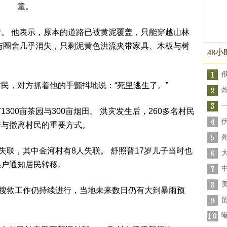
童。
。 他表示，原本的道路已被黄泥覆盖，只能穿越山林
与圈舍几乎消失，只剩泥黄色洪流夹带家具、木板与树
48
民，对方抓着他的手颤抖地说：“死里逃生了。”
00亩茶园与300亩烟田。 洪灾发生后，260多名村民
资与撤离村民的重要方式。
失联，其中金河村有8人失联。 舒照普17岁儿子当时也
挨户通知居民转移。
但搜救工作仍持续进行，当地未来数日仍有大到暴雨预