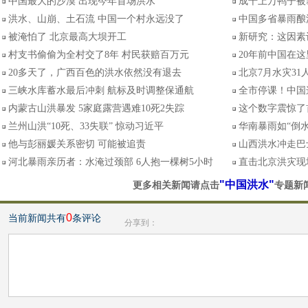
中国最大的沙漠 出现今年首场洪水
成千上万鸭子被
洪水、山崩、土石流 中国一个村永远没了
中国多省暴雨酿洪
被淹怕了 北京最高大坝开工
新研究：这因素
村支书偷偷为全村交了8年 村民获赔百万元
20年前中国在这
20多天了，广西百色的洪水依然没有退去
北京7月水灾31
三峡水库蓄水最后冲刺 航标及时调整保通航
全市停课！中国
内蒙古山洪暴发 5家庭露营遇难10死2失踪
这个数字震惊了
兰州山洪“10死、33失联” 惊动习近平
华南暴雨如“倒
他与彭丽媛关系密切 可能被追责
山西洪水冲走巴士
河北暴雨亲历者：水淹过颈部 6人抱一棵树5小时
直击北京洪灾现
"中国洪水"
更多相关新闻请点击
专题新
0
当前新闻共有
条评论
分享到：