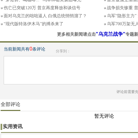
伤亡已突破120万 普京再度释放和谈信号
战争损失惨重 
面对乌克兰的咄咄逼人 白俄总统悄悄溜了？
乌军“隐形主力
“现代版特洛伊木马”的搏杀来了
乌军700万架无
"乌克兰战争"
更多相关新闻请点击
专题
0
当前新闻共有
条评论
分享到：
评论前需要
全部评论
暂无评论
实用资讯