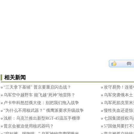
(0)
相关新闻
“三天拿下基辅” 普京要重启闪击战？
攻守易势！连签
乌军空中越野车 能飞越“死神”地雷阵？
乌军突袭俄本土
卢卡申科怒怼俄大使：别把我们拖入战争
乌军死掐克里米
“为什么不用核武器？” 俄鹰派要求升级战争
慢性失血还是惊
浅析：乌克兰推出新型RGT-45温压手榴弹
七国集团授权乌
普京会被迫使用核武器吗？
57国做局要打
“穿短裤、喝咖啡...” 乌军神秘突袭团曝光
普京被孤立恼恼