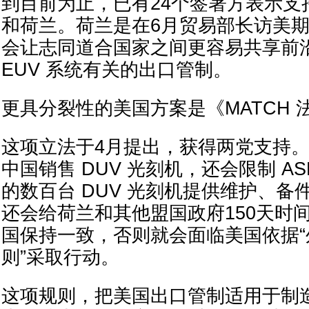
到目前为止，已有24个签署方表示支
和荷兰。荷兰是在6月贸易部长访美
会让志同道合国家之间更容易共享前
EUV 系统有关的出口管制。
更具分裂性的美国方案是《MATCH 
这项立法于4月提出，获得两党支持
中国销售 DUV 光刻机，还会限制 A
的数百台 DUV 光刻机提供维护、备
还会给荷兰和其他盟国政府150天时
国保持一致，否则就会面临美国依据
则”采取行动。
这项规则，把美国出口管制适用于制