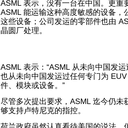
ASML 表示，没有一台在中国。更重
ASML 能运输这种高度敏感的设备
这些设备；公司发运的零部件也由 AS
晶圆厂处理。
ASML 表示：“ASML 从未向中国发运
也从未向中国发运过任何专门为 EUV
件、模块或设备。”
尽管多次提出要求，ASML 迄今仍
够支持卢特尼克的指控。
荷兰政府虽然认真看待美国的说法，