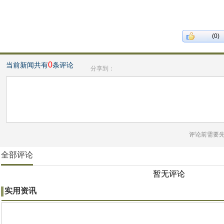
(0)
0
当前新闻共有
条评论
分享到：
评论前需要
全部评论
暂无评论
实用资讯