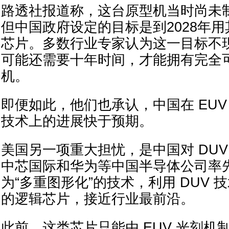
路透社报道称，这台原型机当时尚未
但中国政府设定的目标是到2028年
芯片。多数行业专家认为这一目标不
可能还需要十年时间，才能拥有完全可用
机。
即便如此，他们也承认，中国在 EUV
技术上的进展快于预期。
美国另一项重大担忧，是中国对 DUV
中芯国际和华为等中国半导体公司率
为“多重图形化”的技术，利用 DUV 
的逻辑芯片，接近行业最前沿。
此前，这类芯片只能由 EUV 光刻机