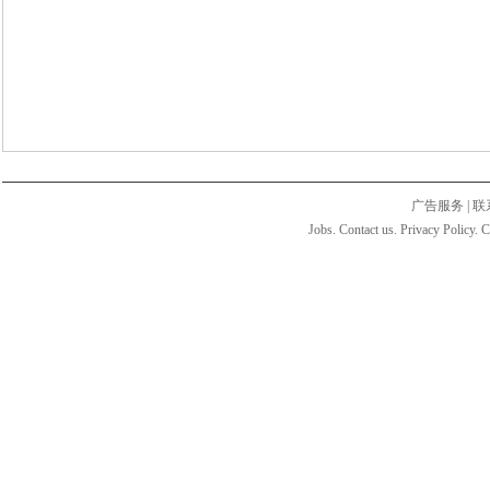
广告服务
|
联
Jobs. Contact us. Privacy Policy