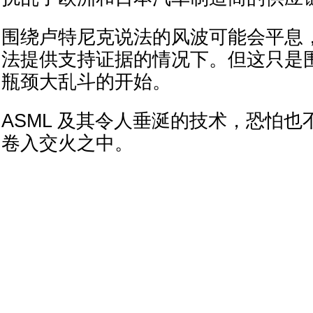
围绕卢特尼克说法的风波可能会平息
法提供支持证据的情况下。但这只是
瓶颈大乱斗的开始。
ASML 及其令人垂涎的技术，恐怕
卷入交火之中。