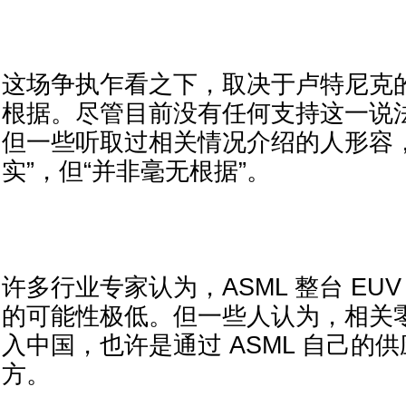
这场争执乍看之下，取决于卢特尼克
根据。尽管目前没有任何支持这一说
但一些听取过相关情况介绍的人形容
实”，但“并非毫无根据”。
许多行业专家认为，ASML 整台 EU
的可能性极低。但一些人认为，相关
入中国，也许是通过 ASML 自己的
方。