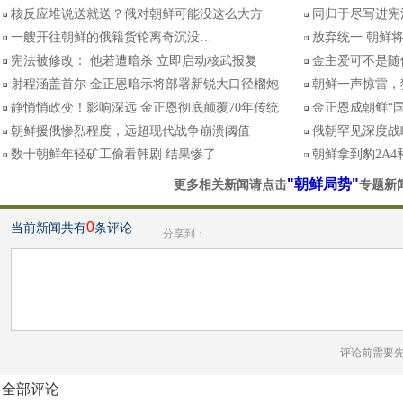
核反应堆说送就送？俄对朝鲜可能没这么大方
同归于尽写进宪
一艘开往朝鲜的俄籍货轮离奇沉没…
放弃统一 朝鲜将
宪法被修改： 他若遭暗杀 立即启动核武报复
金主爱可不是随
射程涵盖首尔 金正恩暗示将部署新锐大口径榴炮
朝鲜一声惊雷，
静悄悄政变！影响深远 金正恩彻底颠覆70年传统
金正恩成朝鲜“
朝鲜援俄惨烈程度，远超现代战争崩溃阈值
俄朝罕见深度战
数十朝鲜年轻矿工偷看韩剧 结果惨了
朝鲜拿到豹2A4
"朝鲜局势"
更多相关新闻请点击
专题新
0
当前新闻共有
条评论
分享到：
评论前需要
全部评论