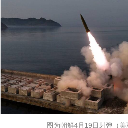
图为朝鲜4月19日射弹（美