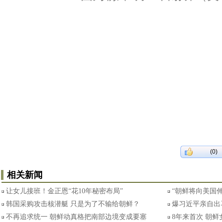
(0)
相关新闻
让女儿接班！金正恩“花10年秘密布局”
“朝鲜将向美国
韩国采购攻击核潜艇 只是为了不输给朝鲜？
爆习近平亲自出
不再追求统一 朝鲜动真格把南部边境变成要塞
8年来首次 朝