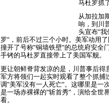
马杜罗抓
从加拉加
响，到川
头宣布"
罗"，前后不过三个小时。美军动用
撞开了号称"铜墙铁壁"的总统府安全
手铐的马杜罗直接带上了美国军舰。
更让朝鲜脊背发凉的是，川普事后得
军方将领们一起实时观看了整个抓捕
调"美军没有一人死亡"。这哪里是一
是一场赤裸裸的"斩首秀"，演给全世
看。