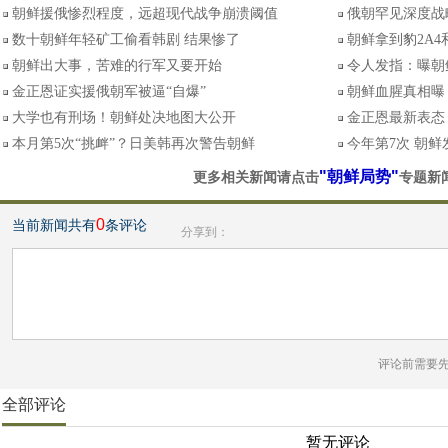
朝鲜援俄惨烈程度，远超现代战争崩溃阈值
俄朝罕见深度战
数十朝鲜年轻矿工偷看韩剧 结果惨了
朝鲜拿到豹2A4
朝鲜出大事，苦难的行军又要开始
令人发指：曝朝
金正恩证实援俄朝军被逼“自爆”
朝鲜血腥真相曝：
大学也有刑场！朝鲜处决地图大公开
金正恩最新表态
本月第5次“挑衅”？日美韩再次警告朝鲜
今年第7次 朝
"朝鲜局势"
更多相关新闻请点击
专题新
0
当前新闻共有
条评论
分享到：
评论前需要
全部评论
暂无评论