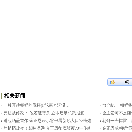
(0)
相关新闻
一艘开往朝鲜的俄籍货轮离奇沉没…
放弃统一 朝鲜将
宪法被修改： 他若遭暗杀 立即启动核武报复
金主爱可不是随
射程涵盖首尔 金正恩暗示将部署新锐大口径榴炮
朝鲜一声惊雷，
静悄悄政变！影响深远 金正恩彻底颠覆70年传统
金正恩成朝鲜“