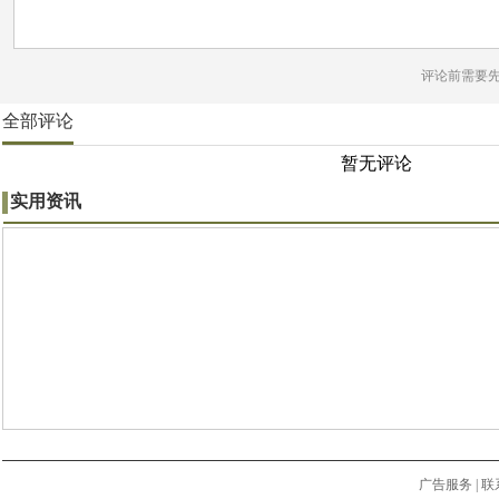
评论前需要
全部评论
暂无评论
实用资讯
广告服务
|
联