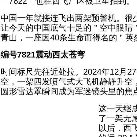
＂7822＂也在西飞厂区被卫星拍到。
中国一年就接连飞出两架预警机。很
让今天的中国底气十足的＂空中眼睛
青山，一座因40条生命而得名的＂英
编号7821震动西太苍穹
时间标尺先往近处拉。2024年12月2
空，一架四发喷气式大飞机静静升空
圆形雷达罩瞬间成为军迷镜头里的焦
这一天继
了一架无
以后，西