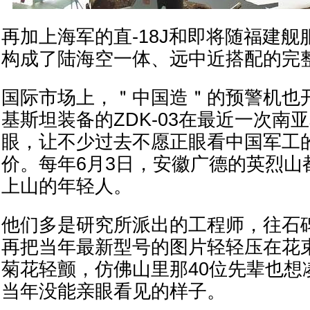
再加上海军的直-18J和即将随福建舰服
构成了陆海空一体、远中近搭配的完
国际市场上，＂中国造＂的预警机也
基斯坦装备的ZDK-03在最近一次南
眼，让不少过去不愿正眼看中国军工
价。每年6月3日，安徽广德的英烈山
上山的年轻人。
他们多是研究所派出的工程师，往石
再把当年最新型号的图片轻轻压在花
菊花轻颤，仿佛山里那40位先辈也想
当年没能亲眼看见的样子。