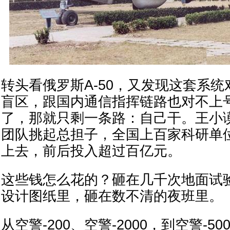
转头看俄罗斯A-50，又发现这套系
盲区，跟国内通信指挥链路也对不上
了，那就只剩一条路：自己干。王小
团队挑起总担子，全国上百家科研单
上去，前后投入超过百亿元。
这些钱怎么花的？砸在几千次地面试
设计图纸里，砸在数不清的夜班里。
从空警-200、空警-2000，到空警-5