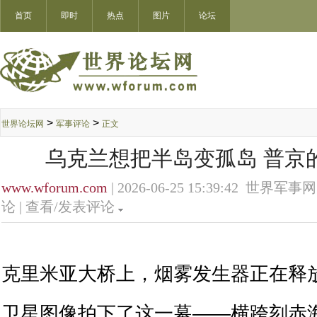
首页
即时
热点
图片
论坛
>
>
世界论坛网
军事评论
正文
乌克兰想把半岛变孤岛 普京
www.wforum.com
| 2026-06-25 15:39:42 世界军事网
论 |
查看/发表评论
克里米亚大桥上，烟雾发生器正在释
卫星图像拍下了这一幕——横跨刻赤