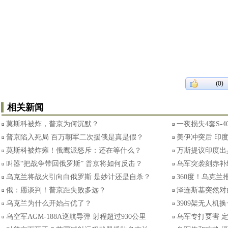
(0)
相关新闻
莫斯科被炸，普京为何沉默？
一夜损失4套S-
普京陷入死局 百万朝军二次援俄是真是假？
美伊冲突后 印
莫斯科被炸瘫！俄鹰派怒斥：还在等什么？
万斯提议印度出
叫嚣“把战争带回俄罗斯” 普京将如何反击？
乌军突袭刻赤补
乌克兰将战火引向白俄罗斯 是妙计还是自杀？
360度！乌克
俄：愿谈判！普京距失败多远？
泽连斯基突然对
乌克兰为什么开始占优了？
3909架无人机
乌空军AGM-188A巡航导弹 射程超过930公里
乌军专打要害 