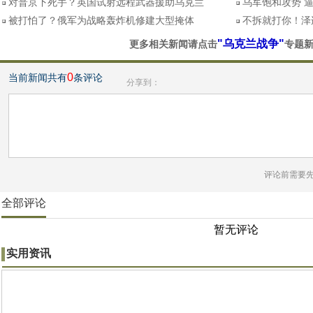
对普京下死手？英国试射远程武器援助乌克兰
乌军饱和攻势 
被打怕了？俄军为战略轰炸机修建大型掩体
不拆就打你！泽
"乌克兰战争"
更多相关新闻请点击
专题
0
当前新闻共有
条评论
分享到：
评论前需要
全部评论
暂无评论
实用资讯