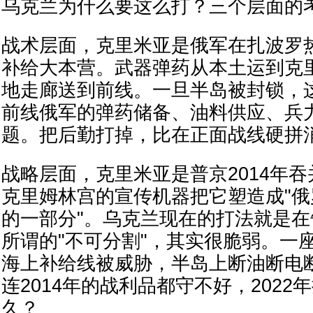
乌克兰为什么要这么打？三个层面的
战术层面，克里米亚是俄军在扎波罗
补给大本营。武器弹药从本土运到克
地走廊送到前线。一旦半岛被封锁，
前线俄军的弹药储备、油料供应、兵
题。把后勤打掉，比在正面战线硬拼
战略层面，克里米亚是普京2014年
克里姆林宫的宣传机器把它塑造成"
的一部分"。乌克兰现在的打法就是
所谓的"不可分割"，其实很脆弱。一
海上补给线被威胁，半岛上断油断电
连2014年的战利品都守不好，202
久？