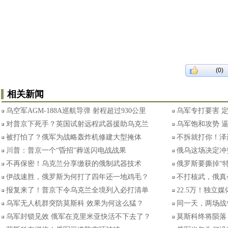
(0)
相关新闻
乌空军AGM-188A巡航导弹 射程超过930公里
乌军专打要害 
对普京下死手？英国试射远程武器援助乌克兰
乌军饱和攻势 
被打怕了？俄军为战略轰炸机修建大型掩体
不拆就打你！泽
川普：普京一个“昏招”葬送闪电战战果
俄乌这场决定冲
不再保密！乌克兰分享缴获的俄制武器技术
俄罗斯要撕掉“
伊战速胜，俄罗斯为何打了四年还一地鸡毛？
不打核武，俄真
报复来了！普京下令乌克兰全境列入必打清单
22.5万！独立
乌军无人机群突防莫斯科 效果为何这么猛？
同一天，两场战
乌军封锁见效 俄军在克里米亚快活不下去了？
莫斯科终将陨落