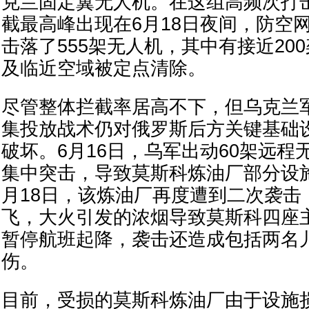
克兰固定翼无人机。在这组高频次打
截最高峰出现在6月18日夜间，防空网
击落了555架无人机，其中有接近20
及临近空域被定点清除。
尽管整体拦截率居高不下，但乌克兰
集投放战术仍对俄罗斯后方关键基础
破坏。6月16日，乌军出动60架远程
集中突击，导致莫斯科炼油厂部分设
月18日，该炼油厂再度遭到二次袭击
飞，大火引发的浓烟导致莫斯科四座
暂停航班起降，袭击还造成包括两名儿
伤。
目前，受损的莫斯科炼油厂由于设施