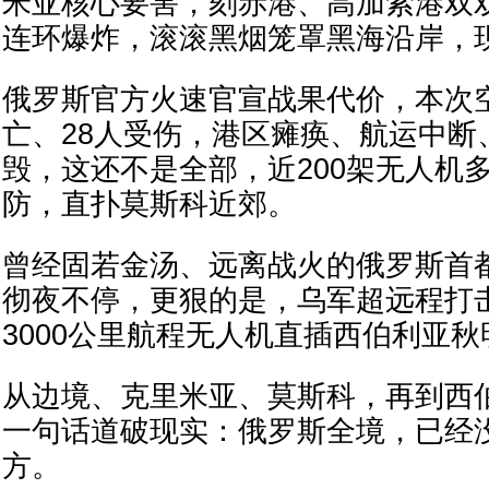
米亚核心要害，刻赤港、高加索港双
连环爆炸，滚滚黑烟笼罩黑海沿岸，
俄罗斯官方火速官宣战果代价，本次
亡、28人受伤，港区瘫痪、航运中断
毁，这还不是全部，近200架无人机
防，直扑莫斯科近郊。
曾经固若金汤、远离战火的俄罗斯首
彻夜不停，更狠的是，乌军超远程打
3000公里航程无人机直插西伯利亚
从边境、克里米亚、莫斯科，再到西
一句话道破现实：俄罗斯全境，已经
方。