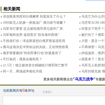
相关新闻
泽连斯基突然对白俄摊牌 到底发生了什么？
乌克兰为什么开
3909架无人机换一座炼油厂 俄乌谁亏谁赚？
乌空军AGM-18
乌军专打要害 定点摧毁俄导弹元器件厂房
对普京下死手？
乌军饱和攻势 逼得普京“拆东墙补西墙”
被打怕了？俄军
不拆就打你！泽连斯基把白俄罗斯逼进死局
川普：普京一个
俄乌这场决定冲突命运的决战，正在悄然收尾
不再保密！乌克
俄罗斯要撕掉“特别军事行动”的遮羞布了
伊战速胜，俄罗
不打核武，俄真会被耗死？
报复来了！普京
22.5万！独立媒体首次精确统计俄军阵亡数字
乌军无人机群突
同一天，两场战争都在升级
乌军封锁见效 
"乌克兰战争"
更多相关新闻请点击
专题
0
当前新闻共有
条评论
分享到：