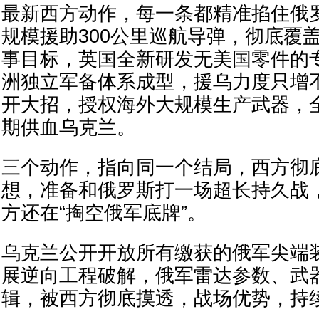
最新西方动作，每一条都精准掐住俄
规模援助300公里巡航导弹，彻底覆
事目标，英国全新研发无美国零件的
洲独立军备体系成型，援乌力度只增
开大招，授权海外大规模生产武器，
期供血乌克兰。
三个动作，指向同一个结局，西方彻
想，准备和俄罗斯打一场超长持久战
方还在“掏空俄军底牌”。
乌克兰公开开放所有缴获的俄军尖端
展逆向工程破解，俄军雷达参数、武
辑，被西方彻底摸透，战场优势，持