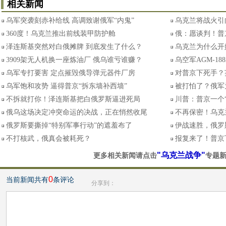
相关新闻
乌军突袭刻赤补给线 高调致谢俄军“内鬼”
乌克兰将战火引
360度！乌克兰推出前线装甲防护舱
俄：愿谈判！普
泽连斯基突然对白俄摊牌 到底发生了什么？
乌克兰为什么开
3909架无人机换一座炼油厂 俄乌谁亏谁赚？
乌空军AGM-18
乌军专打要害 定点摧毁俄导弹元器件厂房
对普京下死手？
乌军饱和攻势 逼得普京“拆东墙补西墙”
被打怕了？俄军
不拆就打你！泽连斯基把白俄罗斯逼进死局
川普：普京一个
俄乌这场决定冲突命运的决战，正在悄然收尾
不再保密！乌克
俄罗斯要撕掉“特别军事行动”的遮羞布了
伊战速胜，俄罗
不打核武，俄真会被耗死？
报复来了！普京
"乌克兰战争"
更多相关新闻请点击
专题
0
当前新闻共有
条评论
分享到：