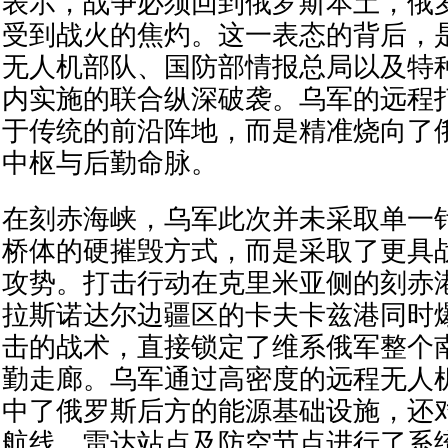
表示，战争必须回到俄罗斯本土，俄
受到战火的焦灼。这一表态的背后，
无人机部队、国防部情报总局以及特
内实施的联合纵深破袭。乌军的远程
于传统的前沿阵地，而是精准烧向了
中枢与后勤命脉。
在刻赤海峡，乌军此次并未采取单一
桥体的硬摧毁方式，而是采取了更具
攻势。打击行动在克里米亚侧的刻赤
拉斯诺达尔边疆区的卡夫卡兹港同时
击的战术，直接锁定了维系俄军整个
勤走廊。乌军通过高密度的远程无人
中了俄罗斯后方的能源基础设施，还
航线、雷达站点及防空节点进行了系