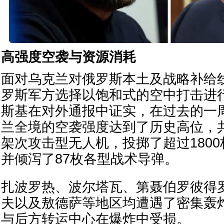
高强度空袭与资源消耗
面对乌克兰对俄罗斯本土及战略补给
罗斯军方选择以饱和式的空中打击进
斯基在对外通报中证实，在过去的一
兰全境的空袭强度达到了历史高位，共
架次攻击型无人机，投掷了超过180
并倾泻了87枚各型战术导弹。
扎波罗热、波尔塔瓦、第聂伯罗彼得
夫以及敖德萨等地区均遭遇了密集轰
与后方转运中心在爆炸中受损。