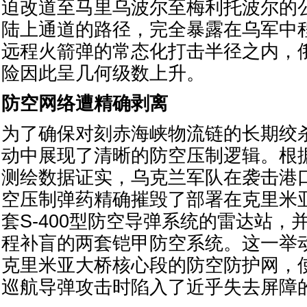
迫改道至马里乌波尔至梅利托波尔的
陆上通道的路径，完全暴露在乌军中
远程火箭弹的常态化打击半径之内，
险因此呈几何级数上升。
防空网络遭精确剥离
为了确保对刻赤海峡物流链的长期绞
动中展现了清晰的防空压制逻辑。根
测绘数据证实，乌克兰军队在袭击港
空压制弹药精确摧毁了部署在克里米
套S-400型防空导弹系统的雷达站，
程补盲的两套铠甲防空系统。这一举
克里米亚大桥核心段的防空防护网，
巡航导弹攻击时陷入了近乎失去屏障