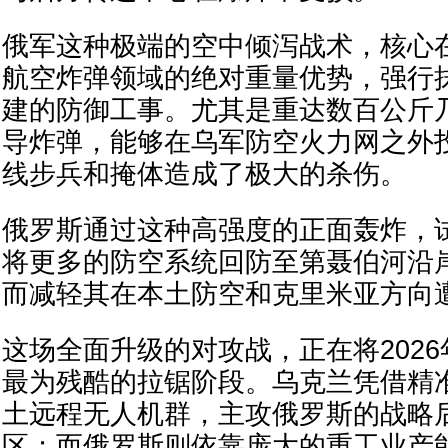
俄军这种极端的空中倾泻战术，核心
航空炸弹领域的绝对重量优势，强行
建的防御工事。尤其是重达数百公斤
导炸弹，能够在乌军防空火力网之外
线步兵和掩体造成了极大的杀伤。
俄罗斯通过这种高强度的正面轰炸，
将更多的防空系统回防至第聂伯河沿
而减轻其在本土防空和克里米亚方向
这场全面升级的对攻战，正在将202
最为残酷的拉锯阶段。乌克兰凭借精
土远程无人机群，主攻俄罗斯的战略
区；而俄罗斯则依靠庞大的重工业产