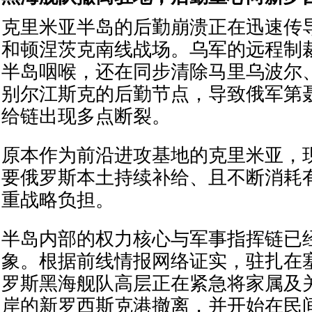
克里米亚半岛的后勤崩溃正在迅速传
和顿涅茨克南线战场。乌军的远程制
半岛咽喉，还在同步清除马里乌波尔
别尔江斯克的后勤节点，导致俄军第
给链出现多点断裂。
原本作为前沿进攻基地的克里米亚，
要俄罗斯本土持续补给、且不断消耗
重战略负担。
半岛内部的权力核心与军事指挥链已
象。根据前线情报网络证实，驻扎在
罗斯黑海舰队高层正在紧急将家属及
岸的新罗西斯克港撤离，并开始在民