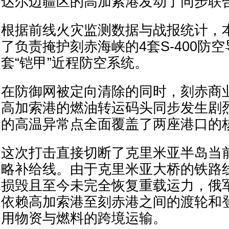
达尔边疆区的高加索港发动了同步联
根据前线火灾监测数据与战报统计，
了负责掩护刻赤海峡的4套S-400防
套“铠甲”近程防空系统。
在防御网被定向清除的同时，刻赤商
高加索港的燃油转运码头同步发生剧
的高温异常点全面覆盖了两座港口的
这次打击直接切断了克里米亚半岛当
略补给线。由于克里米亚大桥的铁路
损毁且至今未完全恢复重载运力，俄
依赖高加索港至刻赤港之间的渡轮和
用物资与燃料的跨境运输。