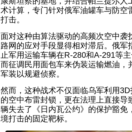
康斯坦察的基地，并结合帕兰提尔人
术计算，专门针对俄军油罐车与防空
打击。
面对这种由算法驱动的高频次空中袭
路网的应对手段显得相对滞后。俄军
止军用运输车辆在R-280和A-291
而征调民用面包车来伪装运输燃油，
军装以规避侦察。
然而，这种战术不仅面临乌军利用3
的空中布雷封锁，更在法理上直接导
辆失去了《日内瓦公约》的保护豁免
境打击的固定靶标。