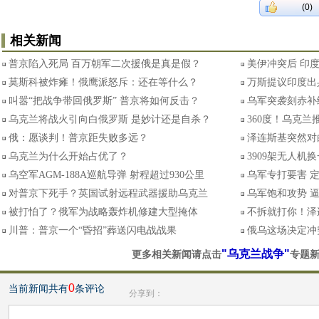
(0)
相关新闻
普京陷入死局 百万朝军二次援俄是真是假？
美伊冲突后 印
莫斯科被炸瘫！俄鹰派怒斥：还在等什么？
万斯提议印度出
叫嚣“把战争带回俄罗斯” 普京将如何反击？
乌军突袭刻赤补
乌克兰将战火引向白俄罗斯 是妙计还是自杀？
360度！乌克
俄：愿谈判！普京距失败多远？
泽连斯基突然对
乌克兰为什么开始占优了？
3909架无人机
乌空军AGM-188A巡航导弹 射程超过930公里
乌军专打要害 
对普京下死手？英国试射远程武器援助乌克兰
乌军饱和攻势 
被打怕了？俄军为战略轰炸机修建大型掩体
不拆就打你！泽
川普：普京一个“昏招”葬送闪电战战果
俄乌这场决定冲
"乌克兰战争"
更多相关新闻请点击
专题
0
当前新闻共有
条评论
分享到：