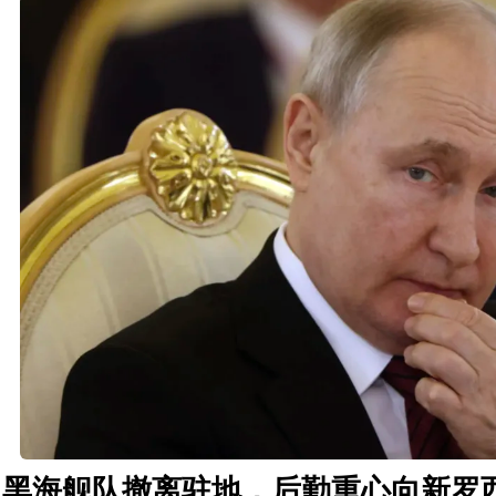
黑海舰队撤离驻地，后勤重心向新罗