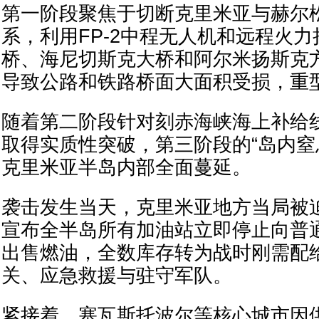
第一阶段聚焦于切断克里米亚与赫尔
系，利用FP-2中程无人机和远程火
桥、海尼切斯克大桥和阿尔米扬斯克
导致公路和铁路桥面大面积受损，重
随着第二阶段针对刻赤海峡海上补给线
取得实质性突破，第三阶段的“岛内窒
克里米亚半岛内部全面蔓延。
袭击发生当天，克里米亚地方当局被
宣布全半岛所有加油站立即停止向普
出售燃油，全数库存转为战时刚需配
关、应急救援与驻守军队。
紧接着，塞瓦斯托波尔等核心城市因