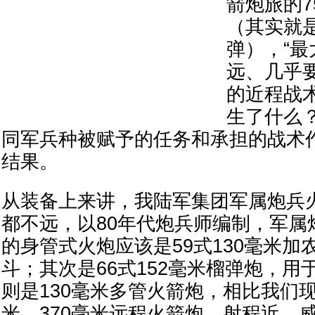
箭炮旅的7
（其实就
弹），“最
远、几乎
的近程战
生了什么
同军兵种被赋予的任务和承担的战术
结果。
从装备上来讲，我陆军集团军属炮兵
都不远，以80年代炮兵师编制，军属
的身管式火炮应该是59式130毫米加
斗；其次是66式152毫米榴弹炮，用
则是130毫米多管火箭炮，相比我们现
米、370毫米远程火箭炮，射程近，