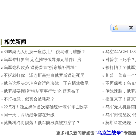
(0)
相关新闻
3909架无人机换一座炼油厂 俄乌谁亏谁赚？
乌空军AGM-18
乌军专打要害 定点摧毁俄导弹元器件厂房
对普京下死手？
乌军饱和攻势 逼得普京“拆东墙补西墙”
被打怕了？俄军
不拆就打你！泽连斯基把白俄罗斯逼进死局
川普：普京一个
俄乌这场决定冲突命运的决战，正在悄然收尾
不再保密！乌克
俄罗斯要撕掉“特别军事行动”的遮羞布了
伊战速胜，俄罗
不打核武，俄真会被耗死？
报复来了！普京
22.5万！独立媒体首次精确统计俄军阵亡数字
乌军无人机群突
同一天，两场战争都在升级
乌军封锁见效 
莫斯科终将陨落！俄军防线真被打穿了？
莫斯科在燃烧！
"乌克兰战争"
更多相关新闻请点击
专题