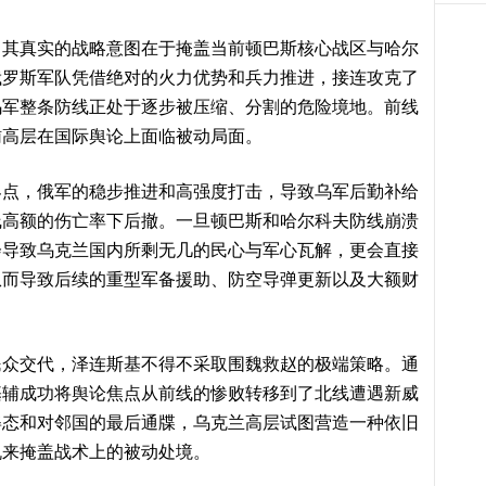
，其真实的战略意图在于掩盖当前顿巴斯核心战区与哈尔
俄罗斯军队凭借绝对的火力优势和兵力推进，接连攻克了
乌军整条防线正处于逐步被压缩、分割的危险境地。前线
辅高层在国际舆论上面临被动局面。
界点，俄军的稳步推进和高强度打击，导致乌军后勤补给
线高额的伤亡率下后撤。一旦顿巴斯和哈尔科夫防线崩溃
会导致乌克兰国内所剩无几的民心与军心瓦解，更会直接
从而导致后续的重型军备援助、防空导弹更新以及大额财
民众交代，泽连斯基不得不采取围魏救赵的极端策略。通
基辅成功将舆论焦点从前线的惨败转移到了北线遭遇新威
姿态和对邻国的最后通牒，乌克兰高层试图营造一种依旧
机来掩盖战术上的被动处境。