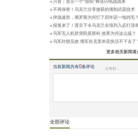
川普：普京一个“昏招”葬送闪电战战果
不再保密！乌克兰分享缴获的俄制武器技术
伊战速胜，俄罗斯为何打了四年还一地鸡毛
报复来了！普京下令乌克兰全境列入必打清
乌军无人机群突防莫斯科 效果为何这么猛？
乌军封锁见效 俄军在克里米亚快活不下去了
更多相关新闻请
0
当前新闻共有
条评论
分享到：
全部评论