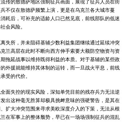
泛流传的敖德萨地区强制征兵画面，展现了征兵人员在街
征兵不仅在敖德萨频繁上演，更是在乌克兰各大城市蔓
酷消耗后，可补充的适龄人口已然见底，前线部队的低迷
的社会风险。
流离失所，并未阻碍基辅少数利益集团继续通过延续冲突
乌克兰高层在此时不断向西方伸手索要大额防空物资与资
限期拖延战事以维持既得利益的本质。对于基辅的某些政
断的外援就能维持其体制的运转，而一旦战火平息，前线
法承受的代价。
线全面失控的现实风险，深知单凭目前的残存兵力无法逆
斯发出这种毫无胜算却极具挑衅意味的强硬警告，是其在
国、扩大冲突范围来寻求美欧深度介入的下策，无法从根
克兰在军事上的整体颓势，早已在一场场强制征兵的混乱