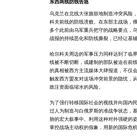
东西两线防线告急
乌克兰在北线大张旗鼓地制造冲突风险
科夫前线的防线溃败。在东部主战场，
多个此前由乌军重兵把守的战略要点，
战报的持续恶化和防线撕裂，已经让基
哈尔科夫周边的军事压力同样达到了临
线被不断切断，成建制的部队被迫在前
的真相被西方主流媒体大肆报道，不仅
触发西方盟友对这场冲突前景的隐忧，
政注资面临缩水的风险。
为了强行转移国际社会的视线并向国内
过人为制造与白俄罗斯的准战争状态，
胁的宏大叙事中。利用这种对外强硬的
掌控战场主动权的假象，用新的国际危