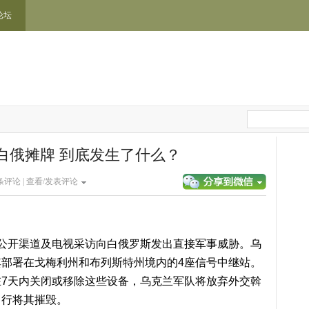
论坛
白俄摊牌 到底发生了什么？
条评论 |
查看/发表评论
公开渠道及电视采访向白俄罗斯发出直接军事威胁。乌
部署在戈梅利州和布列斯特州境内的4座信号中继站。
7天内关闭或移除这些设备，乌克兰军队将放弃外交斡
自行将其摧毁。