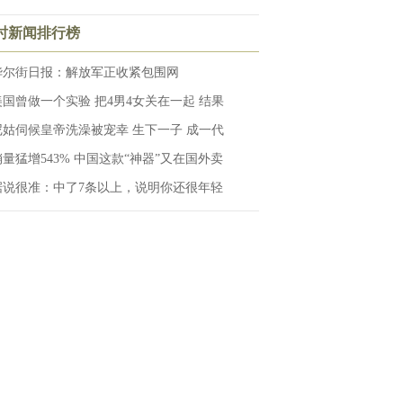
小时新闻排行榜
华尔街日报：解放军正收紧包围网
美国曾做一个实验 把4男4女关在一起 结果
尼姑伺候皇帝洗澡被宠幸 生下一子 成一代
销量猛增543% 中国这款“神器”又在国外卖
据说很准：中了7条以上，说明你还很年轻