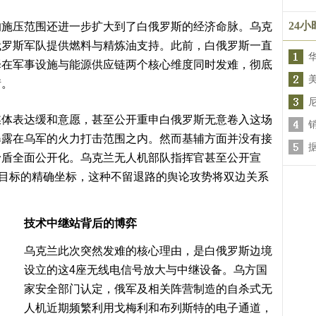
24
的施压范围还进一步扩大到了白俄罗斯的经济命脉。乌克
俄罗斯军队提供燃料与精炼油支持。此前，白俄罗斯一直
择在军事设施与能源供应链两个核心维度同时发难，彻底
衡。
媒体表达缓和意愿，甚至公开重申白俄罗斯无意卷入这场
暴露在乌军的火力打击范围之内。然而基辅方面并没有接
矛盾全面公开化。乌克兰无人机部队指挥官甚至公开宣
事目标的精确坐标，这种不留退路的舆论攻势将双边关系
技术中继站背后的博弈
乌克兰此次突然发难的核心理由，是白俄罗斯边境
设立的这4座无线电信号放大与中继设备。乌方国
家安全部门认定，俄军及相关阵营制造的自杀式无
人机近期频繁利用戈梅利和布列斯特的电子通道，