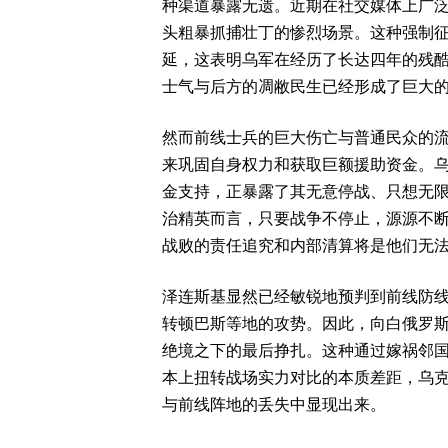
种渠道暴露无遗。近期在社交媒体上广
头粗暴抓捕壮丁的惨烈场景。这种强制
延，这表明乌军在经历了长达四年的残
士气与后方的凋敝民生已经形成了巨大
然而前线士兵的巨大伤亡与普通民众的
来巩固自身权力和获取巨额援助资金。
金支持，正暴露了其无意停战、只想无
治精英而言，只要战争不停止，源源不
战败的责任追究和内部清算将是他们无
泽连斯基显然已经敏锐地预判到前线防
转顿巴斯等地的攻势。因此，向白俄罗
绝境之下的最后挣扎。这种通过嫁祸邻
本上扭转战场实力对比的本质差距，乌
与前线阵地的丢失中显现出来。