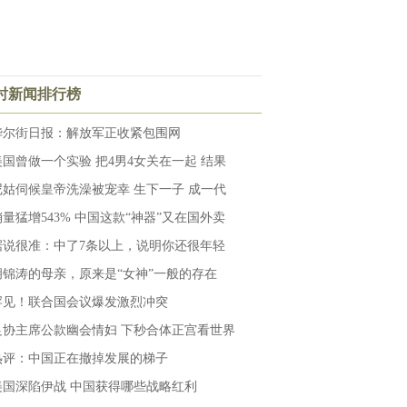
小时新闻排行榜
华尔街日报：解放军正收紧包围网
美国曾做一个实验 把4男4女关在一起 结果
尼姑伺候皇帝洗澡被宠幸 生下一子 成一代
销量猛增543% 中国这款“神器”又在国外卖
据说很准：中了7条以上，说明你还很年轻
胡锦涛的母亲，原来是“女神”一般的存在
罕见！联合国会议爆发激烈冲突
足协主席公款幽会情妇 下秒合体正宫看世界
热评：中国正在撤掉发展的梯子
美国深陷伊战 中国获得哪些战略红利