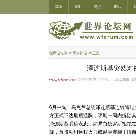
首页
即时
热点
图片
>
>
世界论坛网
军事评论
正文
泽连斯基突然对
www.wforum.com
| 2026-06-22 19:31:34 世界军事网 |
0
6月中旬，乌克兰总统泽连斯基连续通过
方正式下达最后通牒，限期一周内拆除其
泽连斯基明确表态，如果白俄罗斯拒绝在
旋，直接动用远程火力或越境突袭手段