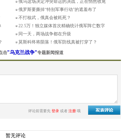
俄乌这场决定冲突命运的决战，正在悄然收尾
俄罗斯要撕掉“特别军事行动”的遮羞布了
？
不打核武，俄真会被耗死？
单
22.5万！独立媒体首次精确统计俄军阵亡数字
同一天，两场战争都在升级
？
莫斯科终将陨落！俄军防线真被打穿了？
"乌克兰战争"
点击
专题新闻报道
评论前需要先
登录
或者
注册
哦
暂无评论