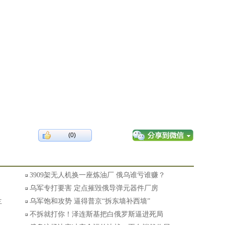
(0)
3909架无人机换一座炼油厂 俄乌谁亏谁赚？
乌军专打要害 定点摧毁俄导弹元器件厂房
兰
乌军饱和攻势 逼得普京“拆东墙补西墙”
不拆就打你！泽连斯基把白俄罗斯逼进死局