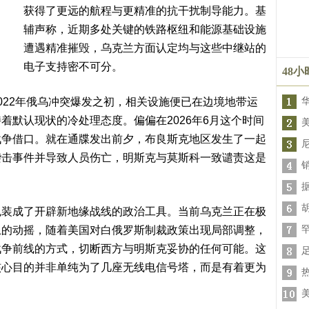
获得了更远的航程与更精准的抗干扰制导能力。基
辅声称，近期多处关键的铁路枢纽和能源基础设施
遭遇精准摧毁，乌克兰方面认定均与这些中继站的
电子支持密不可分。
48
022年俄乌冲突爆发之初，相关设施便已在边境地带运
着默认现状的冷处理态度。偏偏在2026年6月这个时间
战争借口。就在通牒发出前夕，布良斯克地区发生了一起
袭击事件并导致人员伤亡，明斯克与莫斯科一致谴责这是
包装成了开辟新地缘战线的政治工具。当前乌克兰正在极
上的动摇，随着美国对白俄罗斯制裁政策出现局部调整，
战争前线的方式，切断西方与明斯克妥协的任何可能。这
核心目的并非单纯为了几座无线电信号塔，而是有着更为