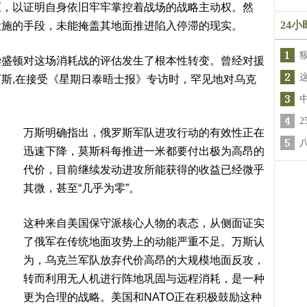
压，以证明自身依旧牢牢掌控着战场的战略主动权。然
24
设施的手段，未能掩盖其地面推进陷入停滞的现实。
华盛顿对这场消耗战的评估发生了根本性转变。曾经对援
斯,在接受《星期日泰晤士报》专访时，罕见地对乌克
万斯明确指出，俄罗斯军队进攻行动的有效性正在
迅速下降，莫斯科每推进一米都要付出极为高昂的
代价，目前继续发动进攻所能获得的收益已经微乎
其微，甚至“几乎为零”。
这种来自美国保守派核心人物的表态，从侧面证实
了俄军在传统地面攻势上的动能严重不足。万斯认
为，乌克兰军队放弃代价高昂的大规模地面反攻，
转而利用无人机进行阵地巩固与远程消耗，是一种
更为合理的战略。美国和NATO正在积极鼓励这种