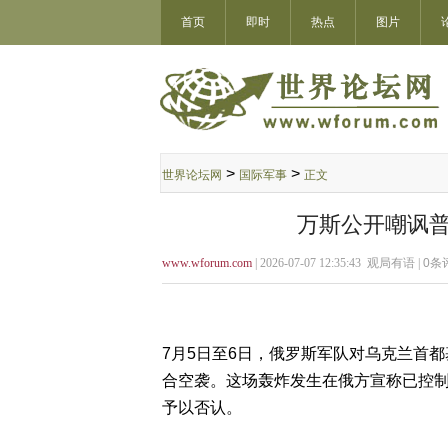
首页
即时
热点
图片
>
>
世界论坛网
国际军事
正文
万斯公开嘲讽普
www.wforum.com
| 2026-07-07 12:35:43 观局有语 |
0
条评
7月5日至6日，俄罗斯军队对乌克兰首都
合空袭。这场轰炸发生在俄方宣称已控制
予以否认。