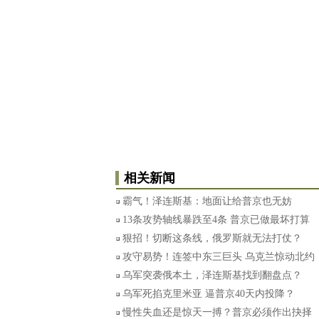
相关新闻
霸气！泽连斯基：地面让给普京也无妨
13条攻势轴线暴跌至4条 普京已做最坏打算
狠招！切断这条线，俄罗斯就无法打仗？
攻守易势！连签中东三巨头 乌克兰惊动北约
乌军突袭俄本土，泽连斯基找到翻盘点？
乌军死掐克里米亚 逼普京40天内投降？
慢性失血还是惊天一搏？普京必须作出抉择