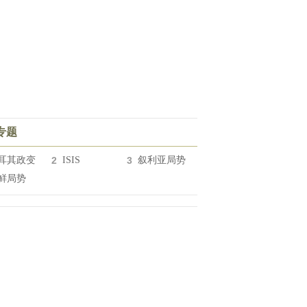
专题
耳其政变
2
ISIS
3
叙利亚局势
鲜局势