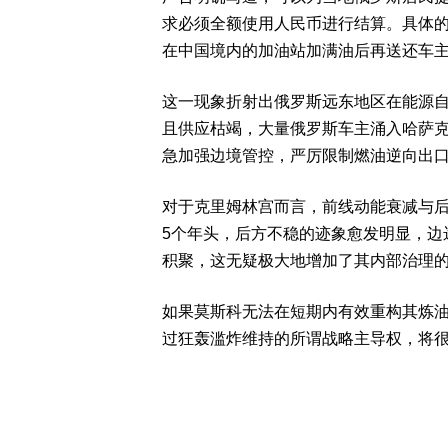
求必须全额使用人民币进行结算。具体
在中国境内的加油站加满油后再送还车
这一现象折射出俄罗斯远东地区在能源
且供应枯竭，大量俄罗斯车主涌入哈萨
急加强边境管控，严厉限制燃油逆向出
对于克里姆林宫而言，前线动能衰减与
5个年头，后方不稳的迹象愈发明显，边
积聚，这无疑极大地增加了其内部治理
如果莫斯科无法在短期内有效重构其炼
过狂轰滥炸维持的所谓战略主导权，将