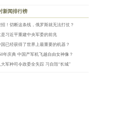
小时新闻排行榜
狠招！切断这条线，俄罗斯就无法打仗？
这是习近平重建中央军委的前兆
中国已经获得了世界上最重要的机器？
250年庆典 中国产军机飞越自由女神像？
八大军种司令政委全失踪 习自毁“长城”