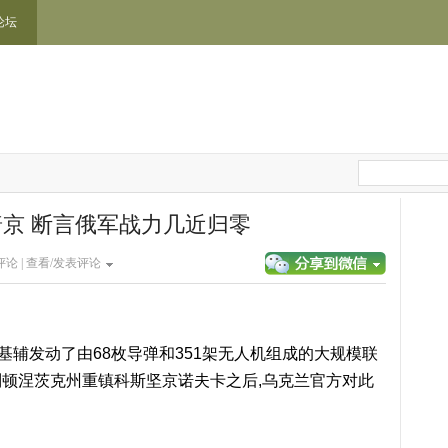
论坛
京 断言俄军战力几近归零
论 |
查看/发表评论
基辅发动了由68枚导弹和351架无人机组成的大规模联
顿涅茨克州重镇科斯坚京诺夫卡之后,乌克兰官方对此