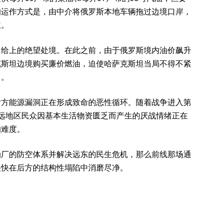
的运作方式是，由中介将俄罗斯本地车辆拖过边境口岸，
主。
自给上的绝望处境。在此之前，由于俄罗斯境内油价飙升
克斯坦边境购买廉价燃油，迫使哈萨克斯坦当局不得不紧
口。
后方能源漏洞正在形成致命的恶性循环。随着战争进入第
远地区民众因基本生活物资匮乏而产生的厌战情绪正在
的难度。
油厂的防空体系并解决远东的民生危机，那么前线那场通
很快在后方的结构性塌陷中消磨尽净。