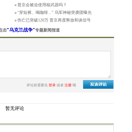
普京会被迫使用核武器吗？
“穿短裤、喝咖啡...” 乌军神秘突袭团曝光
伤亡已突破120万 普京再度释放和谈信号
"乌克兰战争"
点击
专题新闻报道
评论前需要先
登录
或者
注册
哦
暂无评论