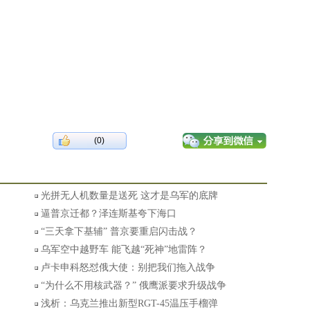
(0)
光拼无人机数量是送死 这才是乌军的底牌
逼普京迁都？泽连斯基夸下海口
“三天拿下基辅” 普京要重启闪击战？
乌军空中越野车 能飞越“死神”地雷阵？
卢卡申科怒怼俄大使：别把我们拖入战争
“为什么不用核武器？” 俄鹰派要求升级战争
浅析：乌克兰推出新型RGT-45温压手榴弹