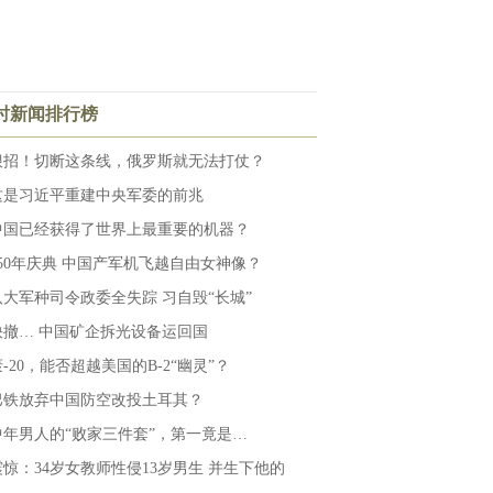
小时新闻排行榜
狠招！切断这条线，俄罗斯就无法打仗？
这是习近平重建中央军委的前兆
中国已经获得了世界上最重要的机器？
250年庆典 中国产军机飞越自由女神像？
八大军种司令政委全失踪 习自毁“长城”
快撤… 中国矿企拆光设备运回国
-20，能否超越美国的B-2“幽灵”？
巴铁放弃中国防空改投土耳其？
中年男人的“败家三件套”，第一竟是…
震惊：34岁女教师性侵13岁男生 并生下他的